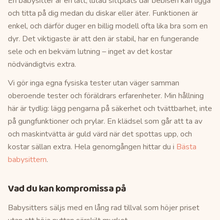
En babysitter är en lätt, lutad sittplats där bebisen kan ligga
och titta på dig medan du diskar eller äter. Funktionen är
enkel, och därför duger en billig modell ofta lika bra som en
dyr. Det viktigaste är att den är stabil, har en fungerande
sele och en bekväm lutning – inget av det kostar
nödvändigtvis extra.
Vi gör inga egna fysiska tester utan väger samman
oberoende tester och föräldrars erfarenheter. Min hållning
här är tydlig: lägg pengarna på säkerhet och tvättbarhet, inte
på gungfunktioner och prylar. En klädsel som går att ta av
och maskintvätta är guld värd när det spottas upp, och
kostar sällan extra. Hela genomgången hittar du i
Bästa
babysittern
.
Vad du kan kompromissa på
Babysitters säljs med en lång rad tillval som höjer priset