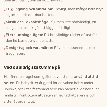
utan att höja nyttan särskilt mycket.
El-gungning och vibration:
Trevligt, men många barn bryr
•
sig inte – och det drar batteri.
Musik och leksaksbåge:
Kul men inte nödvändigt, en
•
hängande leksak går att lägga till billigt.
Flera lutningslägen:
Ett bra viloläge räcker oftast för
•
den tid barnet använder sittern.
Designtyg och varumärke:
Påverkar utseendet, inte
•
tryggheten.
Vad du aldrig ska tumma på
Här finns en regel som gäller oavsett pris:
använd alltid
selen
. En babysitter är gjord för en vaken bebis under
uppsikt, och utan fastspänd sele kan barnet glida ner eller
ramla ur. Kontrollera att selen är hel, lätt att spänna och
sitter åt ordentligt.