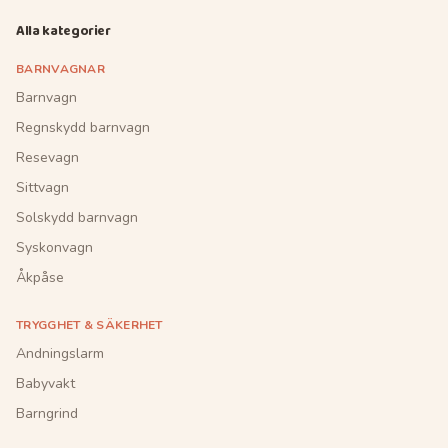
Alla kategorier
BARNVAGNAR
Barnvagn
Regnskydd barnvagn
Resevagn
Sittvagn
Solskydd barnvagn
Syskonvagn
Åkpåse
TRYGGHET & SÄKERHET
Andningslarm
Babyvakt
Barngrind