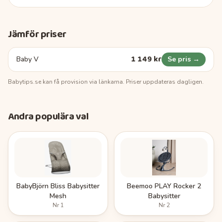
Jämför priser
1 149 kr
Baby V
Se pris →
Babytips.se
kan få provision via länkarna. Priser uppdateras dagligen.
Andra populära val
BabyBjörn Bliss Babysitter
Beemoo PLAY Rocker 2
Mesh
Babysitter
Nr
1
Nr
2