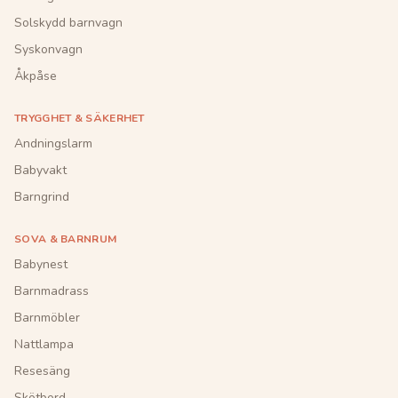
Solskydd barnvagn
Syskonvagn
Åkpåse
TRYGGHET & SÄKERHET
Andningslarm
Babyvakt
Barngrind
SOVA & BARNRUM
Babynest
Barnmadrass
Barnmöbler
Nattlampa
Resesäng
Skötbord