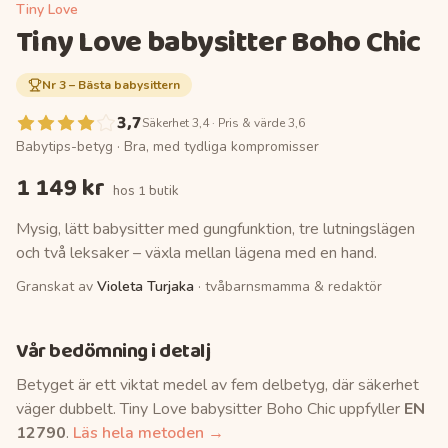
Tiny Love
Tiny Love babysitter Boho Chic
Nr
3
–
Bästa babysittern
3,7
Säkerhet 3,4 · Pris & värde 3,6
Babytips-betyg ·
Bra, med tydliga kompromisser
1 149 kr
hos
1 butik
Mysig, lätt babysitter med gungfunktion, tre lutningslägen
och två leksaker – växla mellan lägena med en hand.
Granskat av
Violeta Turjaka
· tvåbarnsmamma & redaktör
Vår bedömning i detalj
Betyget är ett viktat medel av fem delbetyg, där säkerhet
väger dubbelt.
Tiny Love babysitter Boho Chic
uppfyller
EN
12790
.
Läs hela metoden →