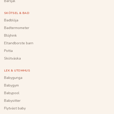
Bärsjal
SKÖTSEL & BAD
Badblöja
Badtermometer
Blöjhink
Eltandborste barn
Potta
Skötväska
LEK & UTOMHUS
Babygunga
Babygym
Babypool
Babysitter
Flytväst baby