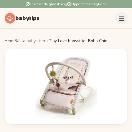
Oberoende granskning
Uppdateras dagligen
babytips
Hem
›
Bästa babysittern
›
Tiny Love babysitter Boho Chic