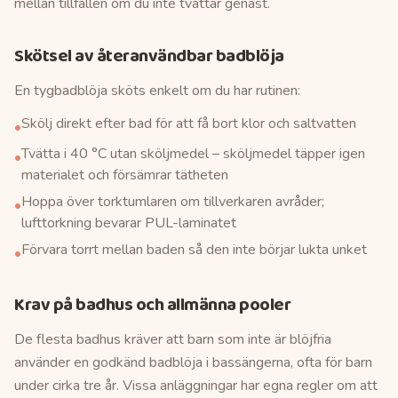
mellan tillfällen om du inte tvättar genast.
Skötsel av återanvändbar badblöja
En tygbadblöja sköts enkelt om du har rutinen:
Skölj direkt efter bad för att få bort klor och saltvatten
•
Tvätta i 40 °C utan sköljmedel – sköljmedel täpper igen
•
materialet och försämrar tätheten
Hoppa över torktumlaren om tillverkaren avråder;
•
lufttorkning bevarar PUL-laminatet
Förvara torrt mellan baden så den inte börjar lukta unket
•
Krav på badhus och allmänna pooler
De flesta badhus kräver att barn som inte är blöjfria
använder en godkänd badblöja i bassängerna, ofta för barn
under cirka tre år. Vissa anläggningar har egna regler om att