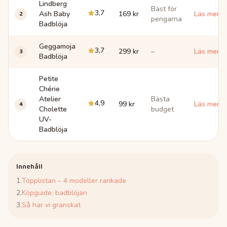
Lindberg
Bäst för
3,7
2
Ash Baby
169 kr
Läs mer 
pengarna
Badblöja
Geggamoja
3,7
3
299 kr
–
Läs mer 
Badblöja
Petite
Chérie
Atelier
Bästa
4,9
4
99 kr
Läs mer 
Cholette
budget
UV-
Badblöja
Innehåll
1
.
Topplistan – 4 modeller rankade
2
.
Köpguide: badblöjan
3
.
Så har vi granskat