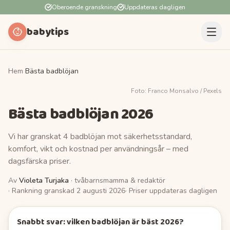
Oberoende granskning
Uppdateras dagligen
babytips
Hem
›
Bästa badblöjan
Foto:
Franco Monsalvo
/ Pexels
Bästa badblöjan
2026
Vi har granskat 4 badblöjan mot säkerhetsstandard,
komfort, vikt och kostnad per användningsår – med
dagsfärska priser.
Av
Violeta Turjaka
· tvåbarnsmamma & redaktör
· Rankning granskad
2 augusti 2026
· Priser uppdateras dagligen
Snabbt svar: vilken
badblöjan
är bäst
2026
?