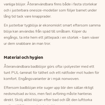
vanliga blöjor. Återanvändbara finns både i fasta storlekar
och i justerbara onesize-modeller som följer barnet under
lång tid tack vare knapprader.
En justerbar tygblöja är ekonomiskt smart eftersom samma
blöja kan användas från späd till småbarn. Köper du
engångs, ta inte hem ett jättepack i en storlek – barn växer
ur dem snabbare än man tror.
Material och hygien
Återanvändbara badblöjor görs ofta i polyester med ett
tunt PUL-laminat för täthet och ett nätfoder mot huden för
komfort. Engångsvarianter är i mjuk nonwoven.
Eftersom badblöjan inte suger upp blir den sällan riktigt
nedsmutsad av kiss, men fast avföring måste hanteras
direkt. Skölj alltid blöjan efter bad och låt den lufttorka