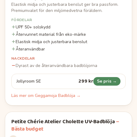
Elastisk midja och justerbara benslut ger bra passform.
Premiumvalet för den miljömedvetna föräldern.
FÖRDELAR
UPF 50+ solskydd
Återvunnet material från eko-märke
Elastisk midja och justerbara benslut
Återanvändbar
NACKDELAR
Dyrast av de återanvändbara badblöjorna
299 kr
Jollyroom SE
Se pris →
Läs mer om
Geggamoja Badblöja
→
Petite Chérie Atelier Cholette UV-Badblöja
–
Bästa budget