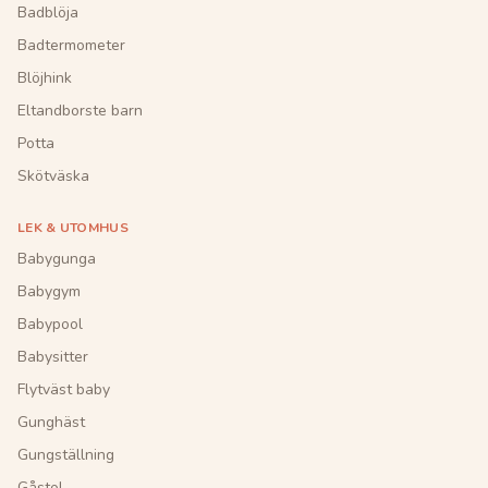
Badblöja
Badtermometer
Blöjhink
Eltandborste barn
Potta
Skötväska
LEK & UTOMHUS
Babygunga
Babygym
Babypool
Babysitter
Flytväst baby
Gunghäst
Gungställning
Gåstol