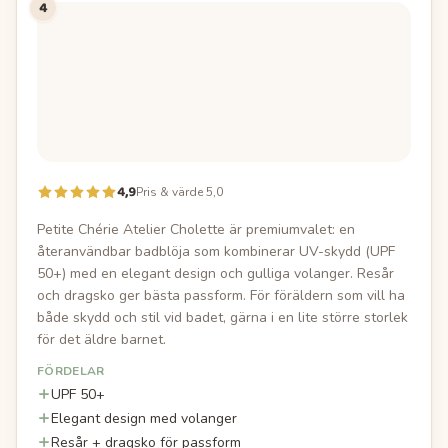
4
4,9
Pris & värde 5,0
Petite Chérie Atelier Cholette är premiumvalet: en
återanvändbar badblöja som kombinerar UV-skydd (UPF
50+) med en elegant design och gulliga volanger. Resår
och dragsko ger bästa passform. För föräldern som vill ha
både skydd och stil vid badet, gärna i en lite större storlek
för det äldre barnet.
FÖRDELAR
UPF 50+
Elegant design med volanger
Resår + dragsko för passform