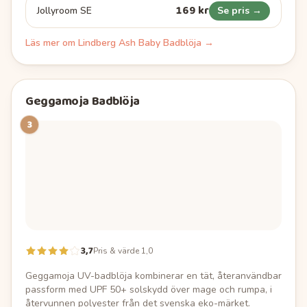
169 kr
Jollyroom SE
Se pris →
Läs mer om
Lindberg Ash Baby Badblöja
→
Geggamoja Badblöja
3
3,7
Pris & värde 1,0
Geggamoja UV-badblöja kombinerar en tät, återanvändbar
passform med UPF 50+ solskydd över mage och rumpa, i
återvunnen polyester från det svenska eko-märket.