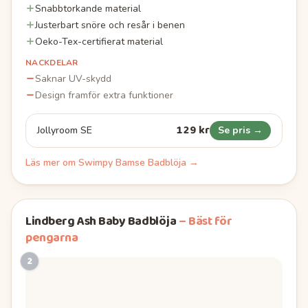
Snabbtorkande material
Justerbart snöre och resår i benen
Oeko-Tex-certifierat material
NACKDELAR
Saknar UV-skydd
Design framför extra funktioner
129 kr
Jollyroom SE
Se pris →
Läs mer om
Swimpy Bamse Badblöja
→
Lindberg Ash Baby Badblöja
–
Bäst för
pengarna
2