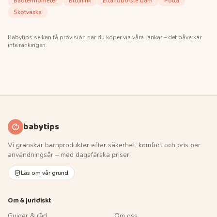
Badtermometer
Blöjhink
Eltandborste barn
Potta
Skötväska
Babytips.se
kan få provision när du köper via våra länkar – det påverkar
inte rankingen.
babytips
Vi granskar barnprodukter efter säkerhet, komfort och pris per
användningsår – med dagsfärska priser.
Läs om vår grund
Om & juridiskt
Guider & råd
Om oss