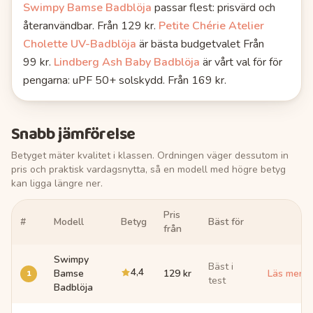
Swimpy Bamse Badblöja
passar flest
: prisvärd och
återanvändbar.
Från 129 kr.
Petite Chérie Atelier
Cholette UV-Badblöja
är bästa budgetvalet
Från
99 kr.
Lindberg Ash Baby Badblöja
är vårt val för för
pengarna
: uPF 50+ solskydd.
Från 169 kr.
Snabb jämförelse
Betyget mäter kvalitet i klassen. Ordningen väger dessutom in
pris och praktisk vardagsnytta, så en modell med högre betyg
kan ligga längre ner.
Pris
#
Modell
Betyg
Bäst för
Länk
från
Swimpy
Bäst i
4,4
1
Bamse
129 kr
Läs mer 
test
Badblöja