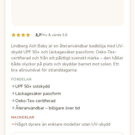
3,7
Pris & värde 3,6
Lindberg Ash Baby är en återanvändbar badblöja med UV-
skydd UPF 50+ och läckagesäker passform. Oeko-Tex-
certifierad och från ett pålitligt svenskt märke – den håller
både olyckor på plats och skyddar barnet mot solen. Ett
bra allroundval för stranddagarna.
FÖRDELAR
UPF 50+ solskydd
Läckagesäker passform
Oeko-Tex-certifierad
Återanvändbar – billigare över tid
NACKDELAR
Något dyrare än enklare modeller utan UV-skydd