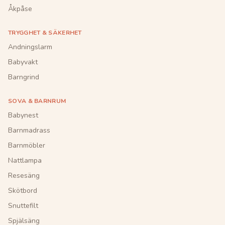
Åkpåse
TRYGGHET & SÄKERHET
Andningslarm
Babyvakt
Barngrind
SOVA & BARNRUM
Babynest
Barnmadrass
Barnmöbler
Nattlampa
Resesäng
Skötbord
Snuttefilt
Spjälsäng