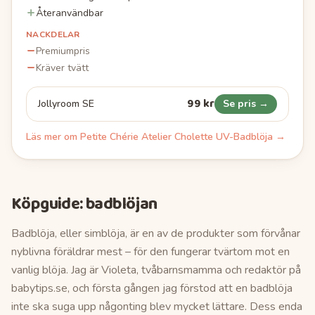
Återanvändbar
NACKDELAR
Premiumpris
Kräver tvätt
99 kr
Jollyroom SE
Se pris →
Läs mer om
Petite Chérie Atelier Cholette UV-Badblöja
→
Köpguide:
badblöjan
Badblöja, eller simblöja, är en av de produkter som förvånar
nyblivna föräldrar mest – för den fungerar tvärtom mot en
vanlig blöja. Jag är Violeta, tvåbarnsmamma och redaktör på
babytips.se, och första gången jag förstod att en badblöja
inte ska suga upp någonting blev mycket lättare. Dess enda