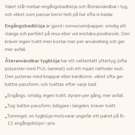
Valet står mellan engångsbadblöja och återanvändbar i tyg,
och vilket som passar beror helt på hur ofta ni badar.
Engångsbadblöja
är gjord i nonwoven/papper, smidig att
slänga och perfekt på resa eller vid enstaka poolbesök. Den
kräver ingen tvätt men kostar mer per användning och ger
mer avfall.
Återanvändbar tygblöja
har ett vattentätt yttertyg (ofta
polyester med PUL-laminat) och ett mjukt nätfoder inuti.
Den justeras med knappar eller kardborre, vilket ofta ger
bättre passform, och tvättas efter varje bad.
Engångs: smidig, ingen tvätt, dyrare per gång, mer avfall
•
Tyg: bättre passform, billigare i längden, kräver tvätt
•
Tumregel: en tygblöja motsvarar ungefär ett paket på 8–
•
12 engångsblöjor i pris