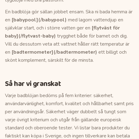
tygblöja med bra passform.
En badblöja gör sällan jobbet ensam. Ska ni bada hemma är
en
[babypool](/babypool)
med lagom vattendjup en
självklar start, och i större vatten ger en
[flytväst för
baby](/flytvast-baby)
trygghet både för barnet och dig.
Vill du dessutom veta att vattnet håller rätt temperatur är
en
[badtermometer](/badtermometer)
ett billigt och
skönt komplement, särskilt för de minsta.
Så har vi granskat
Varje
badblöjan
bedöms på fem kriterier: säkerhet,
användarvänlighet, komfort, kvalitet och hållbarhet samt pris
per användningsår. Säkerhet väger dubbelt så tungt som
varje övrigt kriterium och utgår från gällande europeisk
standard och oberoende tester. Vi listar bara produkter du
faktiskt kan köpa i Sverige, och ingen tillverkare kan betala