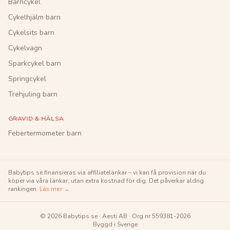
Barncykel
Cykelhjälm barn
Cykelsits barn
Cykelvagn
Sparkcykel barn
Springcykel
Trehjuling barn
GRAVID & HÄLSA
Febertermometer barn
Babytips.se
finansieras via affiliatelänkar – vi kan få provision när du
köper via våra länkar, utan extra kostnad för dig. Det påverkar aldrig
rankingen.
Läs mer →
©
2026
Babytips.se
·
Aesti AB
· Org.nr
559381-2026
Byggd i Sverige