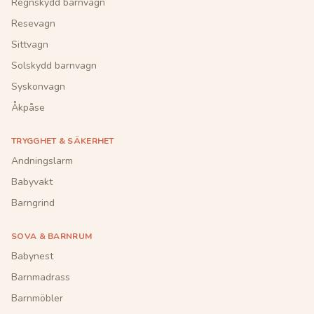
Regnskydd barnvagn
Resevagn
Sittvagn
Solskydd barnvagn
Syskonvagn
Åkpåse
TRYGGHET & SÄKERHET
Andningslarm
Babyvakt
Barngrind
SOVA & BARNRUM
Babynest
Barnmadrass
Barnmöbler