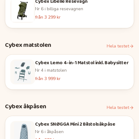
Cybex Libelle Resevagn
Nr
6
i
billiga resevagnen
från
3 299 kr
Cybex
matstolen
Hela testet
Cybex Lemo 4-in-1 Matstol inkl. Babysitter
Nr
4
i
matstolen
från
3 999 kr
Cybex
åkpåsen
Hela testet
Cybex SNØGGA Mini 2 Bilstolsåkpåse
Nr
6
i
åkpåsen