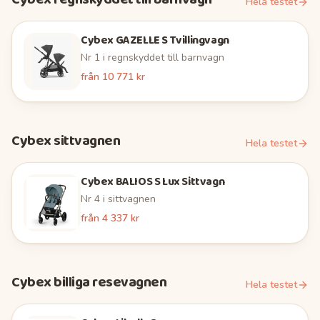
Hela testet
Cybex GAZELLE S Tvillingvagn
Nr
1
i
regnskyddet till barnvagn
från
10 771 kr
Cybex
sittvagnen
Hela testet
Cybex BALIOS S Lux Sittvagn
Nr
4
i
sittvagnen
från
4 337 kr
Cybex
billiga resevagnen
Hela testet