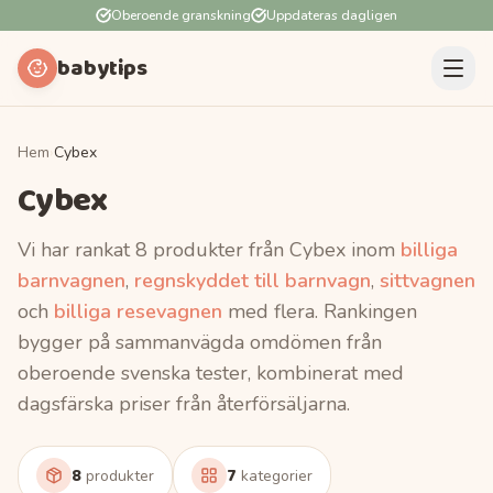
Oberoende granskning
Uppdateras dagligen
babytips
Hem
›
Cybex
Cybex
Vi har rankat
8
produkter
från
Cybex
inom
billiga
barnvagnen
,
regnskyddet till barnvagn
,
sittvagnen
och
billiga resevagnen
med flera
. Rankingen
bygger på sammanvägda omdömen från
oberoende svenska tester, kombinerat med
dagsfärska priser från återförsäljarna.
8
7
produkter
kategorier