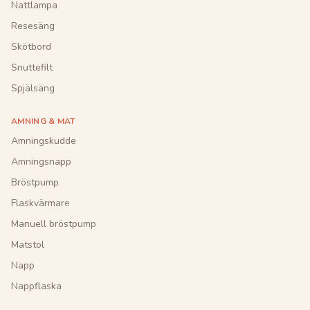
Nattlampa
Resesäng
Skötbord
Snuttefilt
Spjälsäng
AMNING & MAT
Amningskudde
Amningsnapp
Bröstpump
Flaskvärmare
Manuell bröstpump
Matstol
Napp
Nappflaska