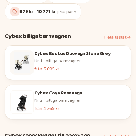
979 kr–10 771 kr
prisspann
Cybex
billiga barnvagnen
Hela testet
Cybex Eos Lux Duovagn Stone Grey
Nr
1
i
billiga barnvagnen
från
5 095 kr
Cybex Coya Resevagn
Nr
2
i
billiga barnvagnen
från
4 269 kr
Cybex
regnskyddet till barnvagn