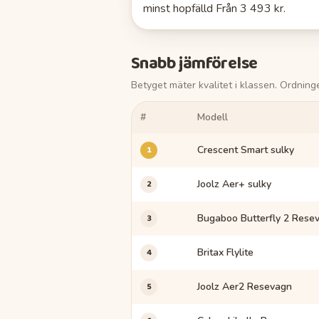
minst hopfälld
Från 3 493 kr.
Snabb jämförelse
Betyget mäter kvalitet i klassen. Ordnin
#
Modell
1
Crescent Smart sulky
2
Joolz Aer+ sulky
3
Bugaboo Butterfly 2 Rese
4
Britax Flylite
5
Joolz Aer2 Resevagn