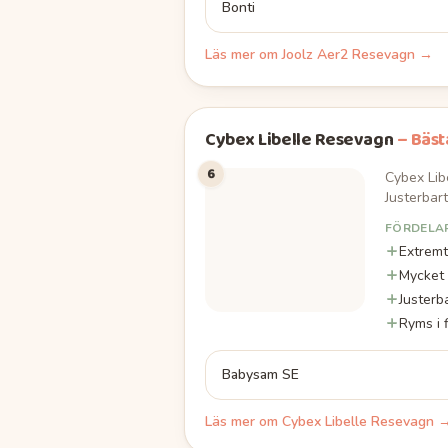
Bonti
Läs mer om
Joolz Aer2 Resevagn
→
Cybex Libelle Resevagn
–
Bäst
6
Cybex Lib
Justerbar
FÖRDELA
Extremt
Mycket 
Justerb
Ryms i 
Babysam SE
Läs mer om
Cybex Libelle Resevagn