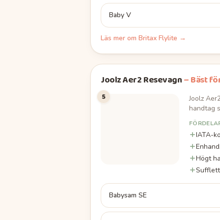
Baby V
Läs mer om
Britax Flylite
→
Joolz Aer2 Resevagn
–
Bäst fö
5
Joolz Aer
handtag s
FÖRDELA
IATA-ko
Enhands
Högt h
Sufflet
Babysam SE