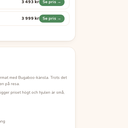
3 493 kr
Se pris →
3 999 kr
Se pris →
rmat med Bugaboo-känsla. Trots det
ven på resa.
gger priset högt och hjulen är små,
äng