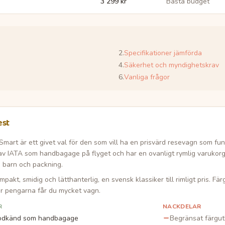
3 299 kr
Bästa budget
2
.
Specifikationer jämförda
4
.
Säkerhet och myndighetskrav
6
.
Vanliga frågor
est
Smart är ett givet val för den som vill ha en prisvärd resevagn som fu
v IATA som handbagage på flyget och har en ovanligt rymlig varukorg 
 barn och packning.
pakt, smidig och lätthanterlig, en svensk klassiker till rimligt pris. F
ör pengarna får du mycket vagn.
R
NACKDELAR
odkänd som handbagage
Begränsat färgu