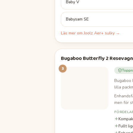
Baby V
Babysam SE
Läs mer om
Joolz Aer+ sulky
→
Bugaboo Butterfly 2 Resevagn
3
Toppr
Bugaboo B
lilla pack
Enhandsfä
men för st
FÖRDELA
Kompak
Fullt li