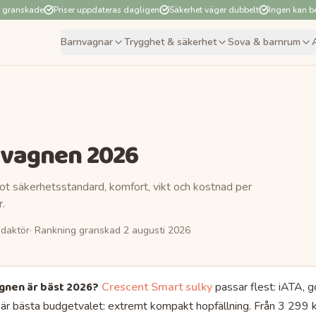
r granskade
Priser uppdateras dagligen
Säkerhet väger dubbelt
Ingen kan be
Barnvagnar
Trygghet & säkerhet
Sova & barnrum
sevagnen
2026
mot säkerhetsstandard, komfort, vikt och kostnad per
.
daktör
· Rankning granskad
2 augusti 2026
agnen
är bäst
2026
?
Crescent Smart sulky
passar flest
: iATA,
är bästa budgetvalet
: extremt kompakt hopfällning.
Från 3 299 k