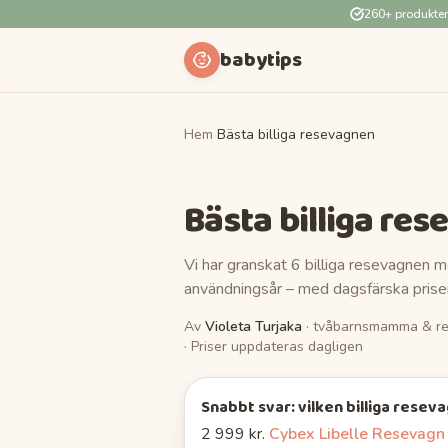
260+ produkte
babytips
Hem
›
Bästa billiga resevagnen
Bästa billiga re
Vi har granskat 6 billiga resevagnen 
användningsår – med dagsfärska priser
Av
Violeta Turjaka
· tvåbarnsmamma & re
· Priser uppdateras dagligen
Snabbt svar: vilken
billiga resev
2 999 kr.
Cybex Libelle Resevagn