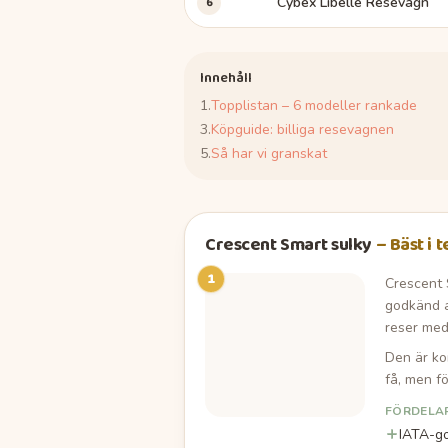
6
Cybex Libelle Resevagn
Innehåll
1
.
Topplistan – 6 modeller rankade
3
.
Köpguide: billiga resevagnen
5
.
Så har vi granskat
Crescent Smart sulky
–
Bäst i t
1
Crescent 
godkänd a
reser med
Den är kom
få, men f
FÖRDELA
IATA-g