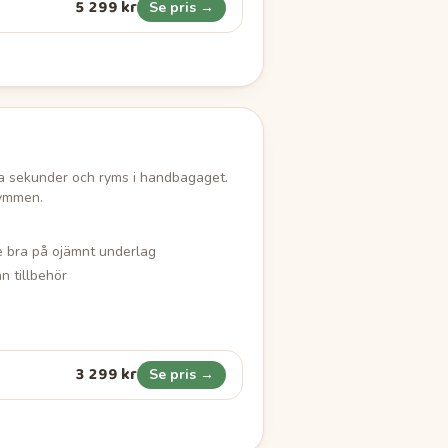
5 299 kr
Se pris →
ra sekunder och ryms i handbagaget.
rymmen.
e bra på ojämnt underlag
n tillbehör
3 299 kr
Se pris →