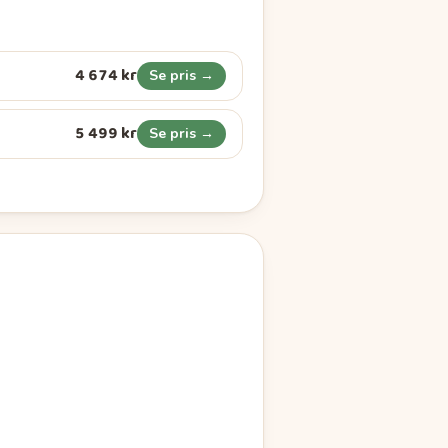
4 674 kr
Se pris →
5 499 kr
Se pris →