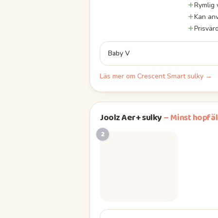
Rymlig 
Kan anv
Prisvär
Baby V
Läs mer om
Crescent Smart sulky
→
Joolz Aer+ sulky
–
Minst hopfäl
2