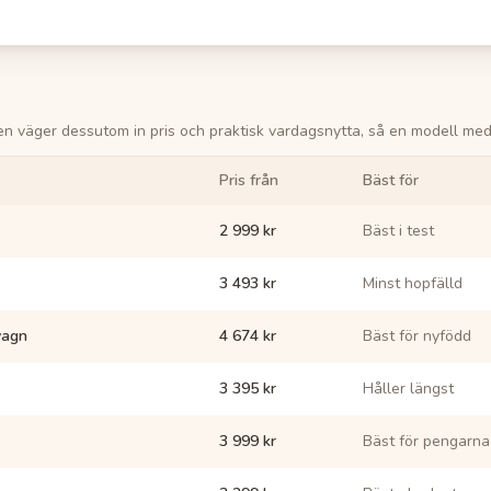
gen väger dessutom in pris och praktisk vardagsnytta, så en modell med
Pris från
Bäst för
2 999 kr
Bäst i test
3 493 kr
Minst hopfälld
vagn
4 674 kr
Bäst för nyfödd
3 395 kr
Håller längst
3 999 kr
Bäst för pengarna