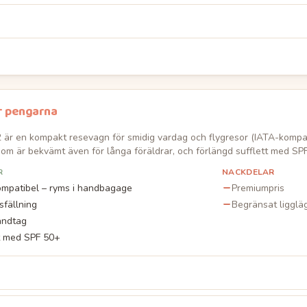
r pengarna
2 är en kompakt resevagn för smidig vardag och flygresor (IATA-kompat
om är bekvämt även för långa föräldrar, och förlängd sufflett med S
R
NACKDELAR
mpatibel – ryms i handbagage
Premiumpris
fällning
Begränsat liggläg
andtag
t med SPF 50+