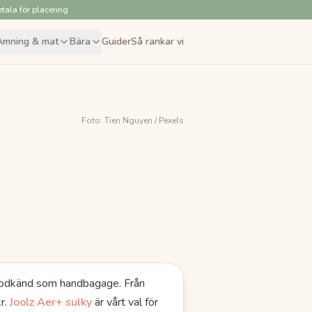
tala för placering
Amning & mat
Bära
Guider
Så rankar vi
Foto:
Tien Nguyen
/ Pexels
 godkänd som handbagage.
Från
r.
Joolz Aer+ sulky
är vårt val för