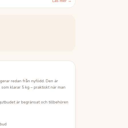
Läs mer →
ngerar redan från nyfödd. Den är
som klarar 5 kg – praktiskt när man
ärgutbudet är begränsat och tillbehören
tbud