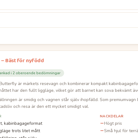
–
Bäst för nyfödd
ankad i
2
oberoende bedömningar
utterfly är märkets resevagn och kombinerar kompakt kabinbagagefo
måttet har den fullt liggläge, vilket gör att barnet kan sova bekvämt ä
llningen är smidig och vagnen står själv ihopfälld. Som premiumvagn li
adsliv och resa är den ett mycket smidigt val.
R
NACKDELAR
t, kabinbagageformat
Högt pris
ggläge trots litet mått
Små hjul för terr