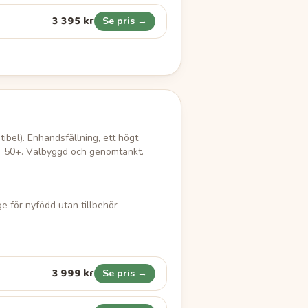
3 395 kr
Se pris →
ibel). Enhandsfällning, ett högt
PF 50+. Välbyggd och genomtänkt.
e för nyfödd utan tillbehör
3 999 kr
Se pris →