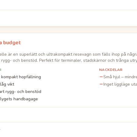
a budget
elle är en superlätt och ultrakompakt resevagn som fälls ihop på någ
t rygg- och benstöd. Perfekt för terminaler, stadskärnor och trånga ut
R
NACKDELAR
 kompakt hopfällning
Små hjul – mindr
låg vikt
Inget liggläge uta
art rygg- och benstöd
flygets handbagage
→