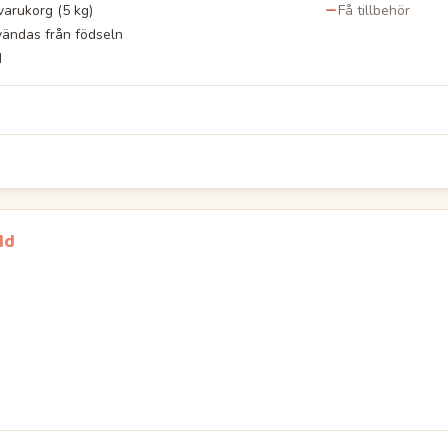
varukorg (5 kg)
Få tillbehör
ändas från födseln
d
ld