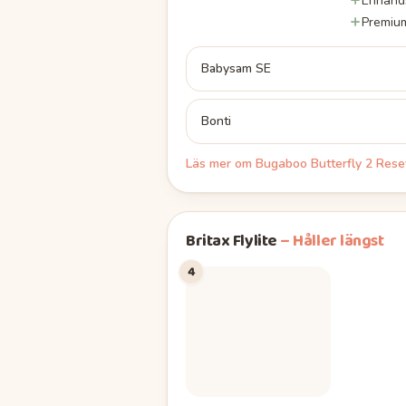
Enhands
Premiu
Babysam SE
Bonti
Läs mer om
Bugaboo Butterfly 2 Res
Britax Flylite
–
Håller längst
4