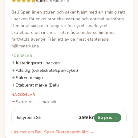
4,6
Pris & värde 4,6
Bell Span är en stilren och säker hjälm med en smidig ratt
i nacken för enkel storleksjustering och optimal passform.
Den är allsidig och fungerar för cykel, sparkcykel,
skateboard och inlines – ett måste under sommarens
fartfyllda äventyr. Från ett av de mest etablerade
hjälmmärkena.
FÖRDELAR
Justeringsratt i nacken
Allsidig (cykel/skate/sparkcykel)
Stilren design
Etablerat märke (Bell)
NACKDELAR
Skate-stil – smaksak
399 kr
Jollyroom SE
Se pris →
Läs mer om
Bell Span Skateboardhjälm
→