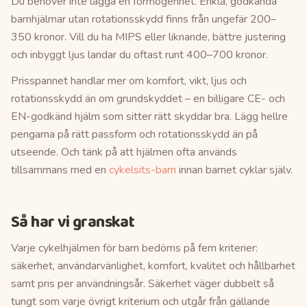
Du behöver inte lägga en förmögenhet. Enkla, godkända
barnhjälmar utan rotationsskydd finns från ungefär 200–
350 kronor. Vill du ha MIPS eller liknande, bättre justering
och inbyggt ljus landar du oftast runt 400–700 kronor.
Prisspannet handlar mer om komfort, vikt, ljus och
rotationsskydd än om grundskyddet – en billigare CE- och
EN-godkänd hjälm som sitter rätt skyddar bra. Lägg hellre
pengarna på rätt passform och rotationsskydd än på
utseende. Och tänk på att hjälmen ofta används
tillsammans med en
cykelsits-barn
innan barnet cyklar själv.
Så har vi granskat
Varje
cykelhjälmen för barn
bedöms på fem kriterier:
säkerhet, användarvänlighet, komfort, kvalitet och hållbarhet
samt pris per användningsår. Säkerhet väger dubbelt så
tungt som varje övrigt kriterium och utgår från gällande