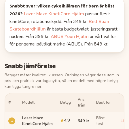
Snabbt svar: vilken
cykelhjälmen för barn
är bäst
2026
?
Lazer Maze KinetiCore Hjälm
passar flest
:
kinetiCore, rotationsskydd.
Från 349 kr.
Bell Span
Skateboardhjälm
är bästa budgetvalet
: justeringsratt i
nacken.
Från 399 kr.
ABUS Youn Hjälm
är vårt val för
för pengarna
: pålitligt märke (ABUS).
Från 849 kr.
Snabb jämförelse
Betyget mäter kvalitet i klassen. Ordningen väger dessutom in
pris och praktisk vardagsnytta, så en modell med högre betyg
kan ligga längre ner.
Pris
#
Modell
Betyg
Bäst för
Län
från
Lazer Maze
Bäst i
4,9
1
349 kr
Läs
KinetiCore Hjälm
test