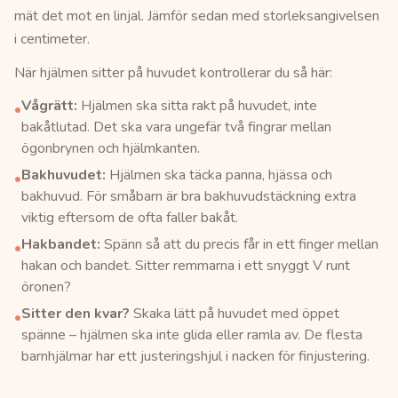
mät det mot en linjal. Jämför sedan med storleksangivelsen
i centimeter.
När hjälmen sitter på huvudet kontrollerar du så här:
Vågrätt:
Hjälmen ska sitta rakt på huvudet, inte
•
bakåtlutad. Det ska vara ungefär två fingrar mellan
ögonbrynen och hjälmkanten.
Bakhuvudet:
Hjälmen ska täcka panna, hjässa och
•
bakhuvud. För småbarn är bra bakhuvudstäckning extra
viktig eftersom de ofta faller bakåt.
Hakbandet:
Spänn så att du precis får in ett finger mellan
•
hakan och bandet. Sitter remmarna i ett snyggt V runt
öronen?
Sitter den kvar?
Skaka lätt på huvudet med öppet
•
spänne – hjälmen ska inte glida eller ramla av. De flesta
barnhjälmar har ett justeringshjul i nacken för finjustering.