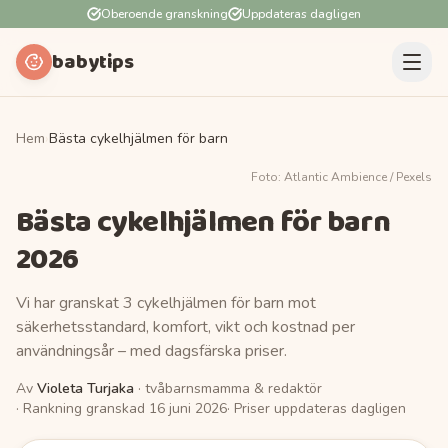
Oberoende granskning
Uppdateras dagligen
babytips
Hem
›
Bästa cykelhjälmen för barn
Foto:
Atlantic Ambience
/ Pexels
Bästa cykelhjälmen för barn
2026
Vi har granskat 3 cykelhjälmen för barn mot
säkerhetsstandard, komfort, vikt och kostnad per
användningsår – med dagsfärska priser.
Av
Violeta Turjaka
· tvåbarnsmamma & redaktör
· Rankning granskad
16 juni 2026
· Priser uppdateras dagligen