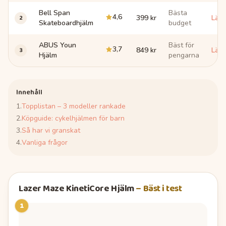
Bell Span
Bästa
4,6
2
399 kr
Läs
Skateboardhjälm
budget
ABUS Youn
Bäst för
3,7
3
849 kr
Läs
Hjälm
pengarna
Innehåll
1
.
Topplistan – 3 modeller rankade
2
.
Köpguide: cykelhjälmen för barn
3
.
Så har vi granskat
4
.
Vanliga frågor
Lazer Maze KinetiCore Hjälm
–
Bäst i test
1