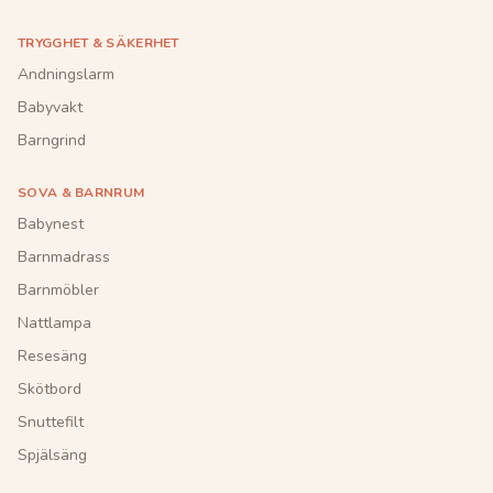
TRYGGHET & SÄKERHET
Andningslarm
Babyvakt
Barngrind
SOVA & BARNRUM
Babynest
Barnmadrass
Barnmöbler
Nattlampa
Resesäng
Skötbord
Snuttefilt
Spjälsäng