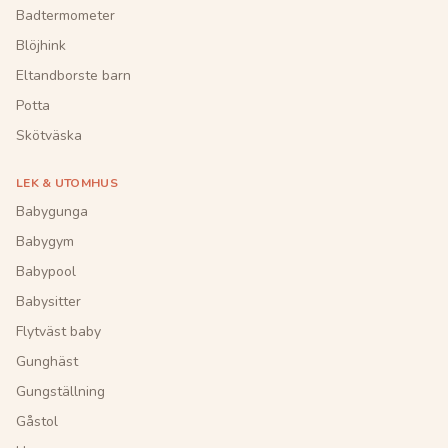
Badtermometer
Blöjhink
Eltandborste barn
Potta
Skötväska
LEK & UTOMHUS
Babygunga
Babygym
Babypool
Babysitter
Flytväst baby
Gunghäst
Gungställning
Gåstol