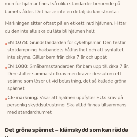
men för hjälmar finns två olika standarder beroende på
barnets ålder. Det här är inte en detalj du kan strunta i.
Märkningen sitter oftast på en etikett inuti hjälmen. Hittar
du den inte alls ska du låta bli hjälmen helt.
EN 1078:
Grundstandarden för cykelhjälmar. Den testar
•
stötdämpning, hakbandets hållfasthet och att synfältet
inte skyms. Gäller barn från cirka 7 år och uppåt.
EN 1080:
Småbarnsstandarden för barn upp till cirka 7 år.
•
Den ställer samma stötkrav men kräver dessutom ett
spänne som löser ut vid belastning, det så kallade gröna
spännet.
CE-märkning:
Visar att hjälmen uppfyller EU:s krav på
•
personlig skyddsutrustning. Ska alltid finnas tillsammans
med standardnumret.
Det gröna spännet – klämskydd som kan rädda