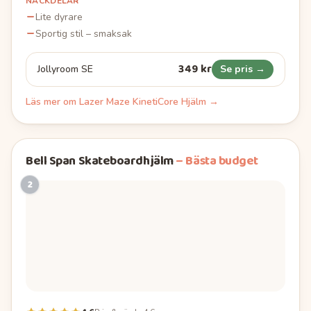
NACKDELAR
Lite dyrare
Sportig stil – smaksak
349 kr
Jollyroom SE
Se pris →
Läs mer om
Lazer Maze KinetiCore Hjälm
→
Bell Span Skateboardhjälm
–
Bästa budget
2