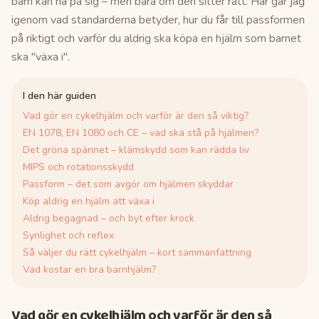
barn kan ha på sig – men bara om den sitter rätt. Här går jag
igenom vad standarderna betyder, hur du får till passformen
på riktigt och varför du aldrig ska köpa en hjälm som barnet
ska "växa i".
I den här guiden
Vad gör en cykelhjälm och varför är den så viktig?
EN 1078, EN 1080 och CE – vad ska stå på hjälmen?
Det gröna spännet – klämskydd som kan rädda liv
MIPS och rotationsskydd
Passform – det som avgör om hjälmen skyddar
Köp aldrig en hjälm att växa i
Aldrig begagnad – och byt efter krock
Synlighet och reflex
Så väljer du rätt cykelhjälm – kort sammanfattning
Vad kostar en bra barnhjälm?
Vad gör en cykelhjälm och varför är den så