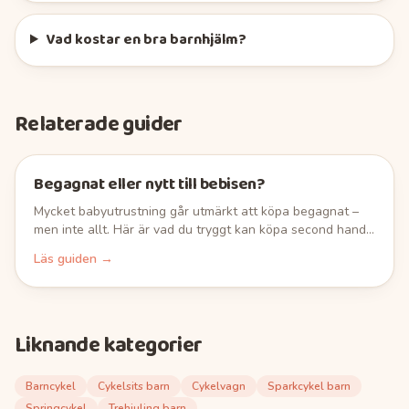
Vad kostar en bra barnhjälm?
Relaterade guider
Begagnat eller nytt till bebisen?
Mycket babyutrustning går utmärkt att köpa begagnat –
men inte allt. Här är vad du tryggt kan köpa second hand,
vad du bör köpa nytt, och vad du alltid ska kontrollera
Läs guiden →
först.
Liknande kategorier
Barncykel
Cykelsits barn
Cykelvagn
Sparkcykel barn
Springcykel
Trehjuling barn