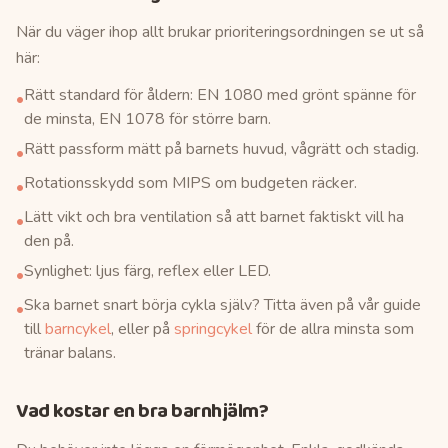
När du väger ihop allt brukar prioriteringsordningen se ut så
här:
Rätt standard för åldern: EN 1080 med grönt spänne för
•
de minsta, EN 1078 för större barn.
Rätt passform mätt på barnets huvud, vågrätt och stadig.
•
Rotationsskydd som MIPS om budgeten räcker.
•
Lätt vikt och bra ventilation så att barnet faktiskt vill ha
•
den på.
Synlighet: ljus färg, reflex eller LED.
•
Ska barnet snart börja cykla själv? Titta även på vår guide
•
till
barncykel
, eller på
springcykel
för de allra minsta som
tränar balans.
Vad kostar en bra barnhjälm?