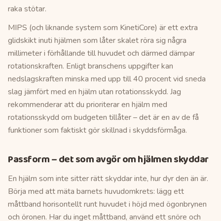
raka stötar.
MIPS (och liknande system som KinetiCore) är ett extra
glidskikt inuti hjälmen som låter skalet röra sig några
millimeter i förhållande till huvudet och därmed dämpar
rotationskraften. Enligt branschens uppgifter kan
nedslagskraften minska med upp till 40 procent vid sneda
slag jämfört med en hjälm utan rotationsskydd. Jag
rekommenderar att du prioriterar en hjälm med
rotationsskydd om budgeten tillåter – det är en av de få
funktioner som faktiskt gör skillnad i skyddsförmåga.
Passform – det som avgör om hjälmen skyddar
En hjälm som inte sitter rätt skyddar inte, hur dyr den än är.
Börja med att mäta barnets huvudomkrets: lägg ett
måttband horisontellt runt huvudet i höjd med ögonbrynen
och öronen. Har du inget måttband, använd ett snöre och