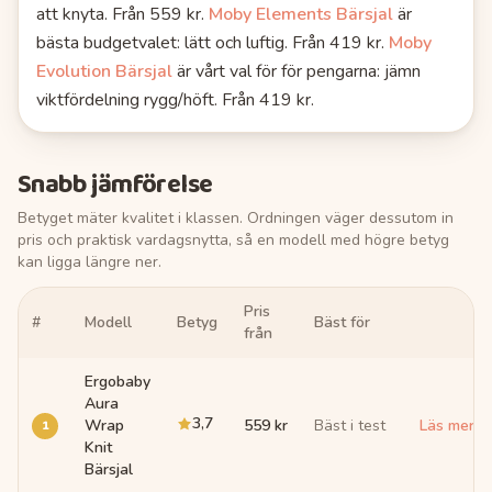
att knyta.
Från 559 kr.
Moby Elements Bärsjal
är
bästa budgetvalet
: lätt och luftig.
Från 419 kr.
Moby
Evolution Bärsjal
är vårt val för för pengarna
: jämn
viktfördelning rygg/höft.
Från 419 kr.
Snabb jämförelse
Betyget mäter kvalitet i klassen. Ordningen väger dessutom in
pris och praktisk vardagsnytta, så en modell med högre betyg
kan ligga längre ner.
Pris
#
Modell
Betyg
Bäst för
Länk
från
Ergobaby
Aura
3,7
1
Wrap
559 kr
Bäst i test
Läs mer 
Knit
Bärsjal