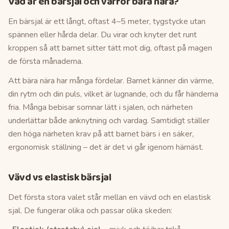
Vad är en bärsjal och varför bära nära?
En bärsjal är ett långt, oftast 4–5 meter, tygstycke utan
spännen eller hårda delar. Du virar och knyter det runt
kroppen så att barnet sitter tätt mot dig, oftast på magen
de första månaderna.
Att bära nära har många fördelar. Barnet känner din värme,
din rytm och din puls, vilket är lugnande, och du får händerna
fria. Många bebisar somnar lätt i sjalen, och närheten
underlättar både anknytning och vardag. Samtidigt ställer
den höga närheten krav på att barnet bärs i en säker,
ergonomisk ställning – det är det vi går igenom härnäst.
Vävd vs elastisk bärsjal
Det första stora valet står mellan en vävd och en elastisk
sjal. De fungerar olika och passar olika skeden: