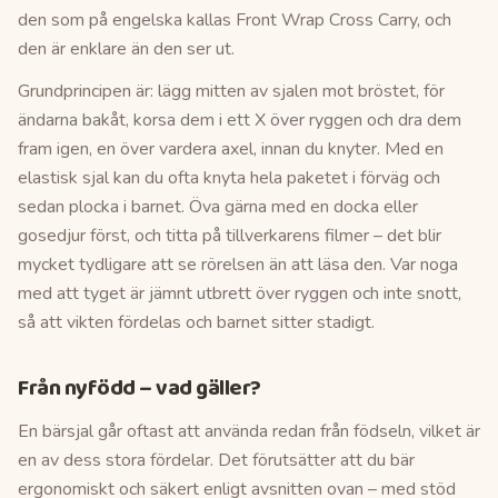
den som på engelska kallas Front Wrap Cross Carry, och
den är enklare än den ser ut.
Grundprincipen är: lägg mitten av sjalen mot bröstet, för
ändarna bakåt, korsa dem i ett X över ryggen och dra dem
fram igen, en över vardera axel, innan du knyter. Med en
elastisk sjal kan du ofta knyta hela paketet i förväg och
sedan plocka i barnet. Öva gärna med en docka eller
gosedjur först, och titta på tillverkarens filmer – det blir
mycket tydligare att se rörelsen än att läsa den. Var noga
med att tyget är jämnt utbrett över ryggen och inte snott,
så att vikten fördelas och barnet sitter stadigt.
Från nyfödd – vad gäller?
En bärsjal går oftast att använda redan från födseln, vilket är
en av dess stora fördelar. Det förutsätter att du bär
ergonomiskt och säkert enligt avsnitten ovan – med stöd