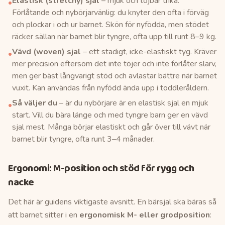
Elastisk (stretchy) sjal
– mjuk och töjbar trikå.
•
Förlåtande och nybörjarvänlig: du knyter den ofta i förväg
och plockar i och ur barnet. Skön för nyfödda, men stödet
räcker sällan när barnet blir tyngre, ofta upp till runt 8–9 kg.
Vävd (woven) sjal
– ett stadigt, icke-elastiskt tyg. Kräver
•
mer precision eftersom det inte töjer och inte förlåter slarv,
men ger bäst långvarigt stöd och avlastar bättre när barnet
vuxit. Kan användas från nyfödd ända upp i toddleråldern.
Så väljer du
– är du nybörjare är en elastisk sjal en mjuk
•
start. Vill du bära länge och med tyngre barn ger en vävd
sjal mest. Många börjar elastiskt och går över till vävt när
barnet blir tyngre, ofta runt 3–4 månader.
Ergonomi: M-position och stöd för rygg och
nacke
Det här är guidens viktigaste avsnitt. En bärsjal ska bäras så
att barnet sitter i en
ergonomisk M- eller grodposition
: