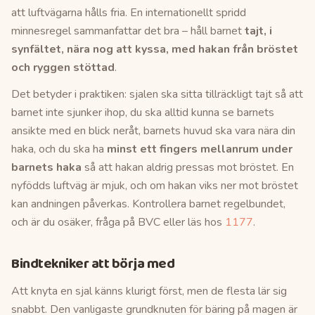
att luftvägarna hålls fria. En internationellt spridd
minnesregel sammanfattar det bra – håll barnet
tajt, i
synfältet, nära nog att kyssa, med hakan från bröstet
och ryggen stöttad
.
Det betyder i praktiken: sjalen ska sitta tillräckligt tajt så att
barnet inte sjunker ihop, du ska alltid kunna se barnets
ansikte med en blick neråt, barnets huvud ska vara nära din
haka, och du ska ha
minst ett fingers mellanrum under
barnets haka
så att hakan aldrig pressas mot bröstet. En
nyfödds luftväg är mjuk, och om hakan viks ner mot bröstet
kan andningen påverkas. Kontrollera barnet regelbundet,
och är du osäker, fråga på BVC eller läs hos
1177
.
Bindtekniker att börja med
Att knyta en sjal känns klurigt först, men de flesta lär sig
snabbt. Den vanligaste grundknuten för bäring på magen är