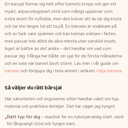
En bärsjal formar sig helt efter barnets kropp och ger ett
mjukt, anpassningsbart stöd som många upplever som
extra skönt för nyfödda, men den kräver att du lär dig knyta
och tar lite längre tid att ta på. En bärsele är snabbare på
och av tack vare spännen och kan kännas enklare i farten,
men passar inte alltid de allra minsta utan särskild insats.
Inget är bättre än det andra – det handlar om vad som
passar dig. Många har både: en sjal för de första månaderna
och en sele när barnet blivit större. Läs mer i vår guide om
bärsele
och fördjupa dig i hela ämnet i artikeln
Välja bärsele
.
Så väljer du rätt bärsjal
När säkerheten och ergonomin sitter handlar valet om typ,
material och praktiska detaljer. Det här väger jag tyngst:
Rätt typ för dig
– elastisk för en nybörjarvänlig start, vävd
•
för långvarigt stöd och tyngre barn.