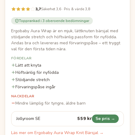
3,7
Säkerhet 3,6 · Pris & värde 3,8
Topprankad i
3
oberoende bedömningar
Ergobaby Aura Wrap är en mjuk, lättknuten bärsjal med
stödjande stretch och höftvänlig passform för nyfödda.
Andas bra och levereras med förvaringspåse – ett tryggt
val för den första tiden nära.
FÖRDELAR
Lätt att knyta
Höftvänlig för nyfödda
Stödjande stretch
Förvaringspåse ingår
NACKDELAR
Mindre lämplig för tyngre, äldre barn
559 kr
Jollyroom SE
Se pris →
Läs mer om
Ergobaby Aura Wrap Knit Bärsjal
→