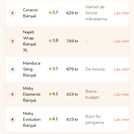
Närhet de
Coracor
3,7
2
629 kr
första
Läs mer 
Bärsjal
månaderna
Najell
Wrap
3,8
3
749 kr
–
Läs mer 
Bärsjal
XL
Manduca
3,7
4
Sling
879 kr
De minsta
Läs mer 
Bärsjal
Moby
Bästa
4,1
5
Elements
419 kr
Läs mer 
budget
Bärsjal
Moby
Bäst för
4,1
6
Evolution
419 kr
Läs mer 
pengarna
Bärsjal