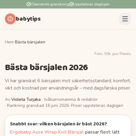
Oberoende granskning
Uppdateras dagligen
babytips
Hem
›
Bästa bärsjalen
Foto:
50k. jpe
/ Pexels
Bästa bärsjalen
2026
Vi har granskat 6 bärsjalen mot säkerhetsstandard, komfort,
vikt och kostnad per användningsår – med dagsfärska priser.
Av
Violeta Turjaka
· tvåbarnsmamma & redaktör
· Rankning granskad
16 juni 2026
· Priser uppdateras dagligen
Snabbt svar: vilken
bärsjalen
är bäst
2026
?
Ergobaby Aura Wrap Knit Bärsjal
passar flest
: lätt