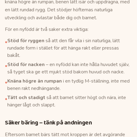
knäna högre än rumpan, benen lätt isär och uppdragna, med
en lätt rundad rygg. Det stödjer höfternas naturliga
utveckling och avlastar både dig och barnet.
För en nyfödd är två saker extra viktiga:
Stöd för ryggen
så att den får vila i sin naturliga, lätt
•
rundade form i stället för att hänga rakt eller pressas
bakåt.
Stöd för nacken
– en nyfödd kan inte hålla huvudet själv,
•
så tyget ska ge ett mjukt stöd bakom huvud och nacke.
Knäna högre än rumpan
i en tydlig M-ställning, inte med
•
benen rakt nedhängande.
Tätt och stadigt
så att barnet sitter högt och nära, inte
•
hänger lågt och slappt.
Säker bäring – tänk på andningen
Eftersom barnet bärs tätt mot kroppen är det avgörande