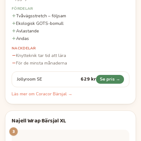
FÖRDELAR
Tvåvägsstretch – följsam
Ekologisk GOTS-bomull
Avlastande
Andas
NACKDELAR
Knytteknik tar tid att lära
För de minsta månaderna
629 kr
Jollyroom SE
Se pris →
Läs mer om
Coracor Bärsjal
→
Najell Wrap Bärsjal XL
3