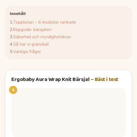
Innehåll
1
.
Topplistan – 6 modeller rankade
2
.
Köpguide: bärsjalen
3
.
Säkerhet och myndighetskrav
4
.
Så har vi granskat
5
.
Vanliga frågor
Ergobaby Aura Wrap Knit Bärsjal
–
Bäst i test
1