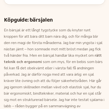
Köpguide:
bärsjalen
En bärsjal är ett långt tygstycke som du knyter runt
kroppen för att bära ditt barn nära dig, och för många blir
den ren magi de första månaderna. Jag bar min yngsta i sjal
nästan jämt – hon somnade mot mitt bröst medan jag fick
två händer fria. Men en bärsjal handlar lika mycket om
rätt
teknik och ergonomi
som om mys, för en bebis som bärs
fel kan få det obekvämt eller i värsta fall få andningen
påverkad. Jag är därför noga med att vara ärlig: en sjal
kräver lite övning och att du följer säkerhetsråden. Här går
jag igenom skillnaden mellan vävd och elastisk sjal, hur du
bär ergonomiskt, bindtekniker, material och hur en sjal står
sig mot en strukturerad bärsele. Jag har inte testat sjalarna i
labb – råden bygger på en sammanvägning av