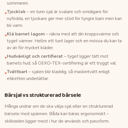
sommaren.
Tjocklek
– en tunn sjal är svalare och smidigare för
•
nyfödda, en tjockare ger mer stöd för tyngre barn men kan
bli varm.
Klä barnet lagom
– räkna med att din kroppsvärme och
•
tyget värmer. Hellre ett tunt lager och en mössa du kan ta
av än för mycket kläder.
Hudvänligt och certifierat
– tyget ligger tätt mot
•
barnets hud, så OEKO-TEX-certifiering är ett tryggt val.
Tvättbart
– sjalen blir kladdig, så maskintvätt enligt
•
etiketten underlättar.
Bärsjal vs strukturerad bärsele
Många undrar om de ska välja sjal eller en strukturerad
bärsele med spännen. Båda kan bäras ergonomiskt –
skillnaden ligger mest i hur de används och passform.