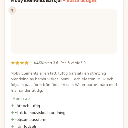
Moby Elements Bärsjal
–
Bästa budget
5
4,1
Säkerhet 3,6 · Pris & värde 5,0
Moby Elements är en lätt, luftig bärsjal i en stretchig
blandning av bambuviskos, bomull och elastan. Mjuk och
följsam passform från födseln som håller barnet nära med
fria händer åt dig.
FÖRDELAR
Lätt och luftig
Mjuk bambuviskosblandning
Följsam passform
Från födseln