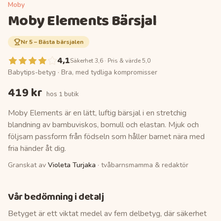
Moby
Moby Elements Bärsjal
Nr
5
–
Bästa bärsjalen
4,1
Säkerhet 3,6 · Pris & värde 5,0
Babytips-betyg ·
Bra, med tydliga kompromisser
419 kr
hos
1 butik
Moby Elements är en lätt, luftig bärsjal i en stretchig
blandning av bambuviskos, bomull och elastan. Mjuk och
följsam passform från födseln som håller barnet nära med
fria händer åt dig.
Granskat av
Violeta Turjaka
· tvåbarnsmamma & redaktör
Vår bedömning i detalj
Betyget är ett viktat medel av fem delbetyg, där säkerhet