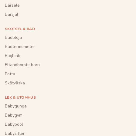
Bärsele
Bärsjal
SKÖTSEL & BAD
Badblöja
Badtermometer
Blöjhink
Eltandborste barn
Potta
Skötväska
LEK & UTOMHUS
Babygunga
Babygym
Babypool
Babysitter