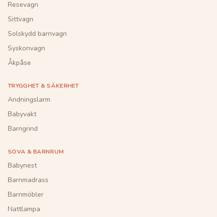
Resevagn
Sittvagn
Solskydd barnvagn
Syskonvagn
Åkpåse
TRYGGHET & SÄKERHET
Andningslarm
Babyvakt
Barngrind
SOVA & BARNRUM
Babynest
Barnmadrass
Barnmöbler
Nattlampa