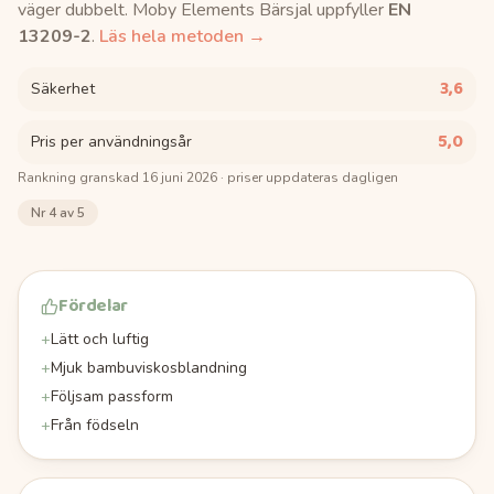
väger dubbelt.
Moby Elements Bärsjal
uppfyller
EN
13209-2
.
Läs hela metoden →
3,6
Säkerhet
5,0
Pris per användningsår
Rankning granskad
16 juni 2026
· priser uppdateras dagligen
Nr
4
av 5
Fördelar
+
Lätt och luftig
+
Mjuk bambuviskosblandning
+
Följsam passform
+
Från födseln