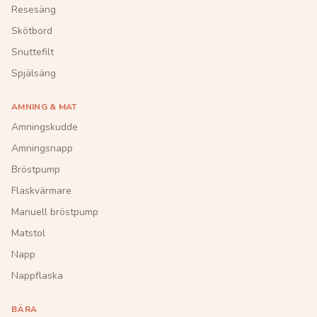
Resesäng
Skötbord
Snuttefilt
Spjälsäng
AMNING & MAT
Amningskudde
Amningsnapp
Bröstpump
Flaskvärmare
Manuell bröstpump
Matstol
Napp
Nappflaska
BÄRA