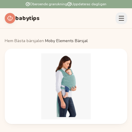
Oberoende granskning
Uppdateras dagligen
babytips
Hem
›
Bästa bärsjalen
›
Moby Elements Bärsjal