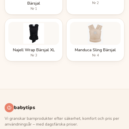
Bärsjal
Nr
2
Nr
1
Najell Wrap Bärsjal XL
Manduca Sling Bärsjal
Nr
3
Nr
4
babytips
Vi granskar barnprodukter efter säkerhet, komfort och pris per
användningsår – med dagsfärska priser.