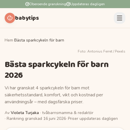
Oberoende granskning
Uppdateras dagligen
babytips
Hem
›
Bästa sparkcykeln för barn
Foto:
Antonius Ferret
/ Pexels
Bästa sparkcykeln för barn
2026
Vi har granskat 4 sparkcykeln för barn mot
säkerhetsstandard, komfort, vikt och kostnad per
användningsår – med dagsfärska priser.
Av
Violeta Turjaka
· tvåbarnsmamma & redaktör
· Rankning granskad
16 juni 2026
· Priser uppdateras dagligen