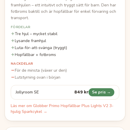
framhjulen – ett intuitivt och tryggt sätt för barn. Den har
fotbroms baktill och är hopfällbar för enkel förvaring och
transport.
FÖRDELAR
Tre hjul – mycket stabil
Lysande framhjul
Luta-för-att-svänga (tryggt)
Hopfällbar + fotbroms
NACKDELAR
För de minsta (växer ur den)
Lutstyrning ovan i början
849 kr
Jollyroom SE
Se pris →
Läs mer om
Globber Primo Hopfällbar Plus Lights V2 3-
hjulig Sparkcykel
→