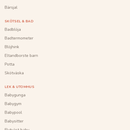
Bärsjal
SKÖTSEL & BAD
Badblöja
Badtermometer
Blöjhink
Eltandborste barn
Potta
Skötväska
LEK & UTOMHUS
Babygunga
Babygym
Babypool
Babysitter
Flytväst baby