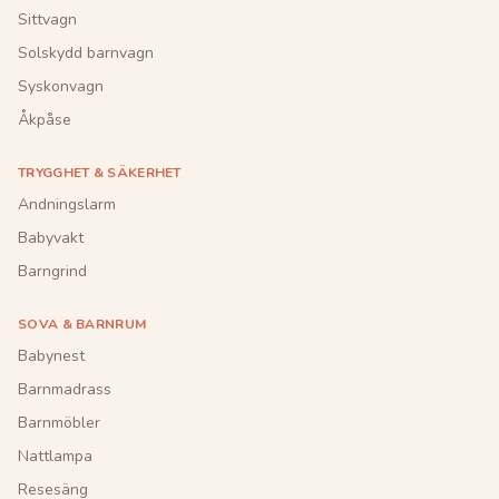
Sittvagn
Solskydd barnvagn
Syskonvagn
Åkpåse
TRYGGHET & SÄKERHET
Andningslarm
Babyvakt
Barngrind
SOVA & BARNRUM
Babynest
Barnmadrass
Barnmöbler
Nattlampa
Resesäng