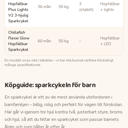
Hopfällbar
3
Hopfällbar
36 mån
50 kg
Plus Lights
(stabilt)
+ lights
V2 3-hjulig
Sparkcykel
Chillafish
Flexxi Glow
Hopfällbar
60 mån
50 kg
–
Hopfällbar
+ LED
Sparkcykel
En modell visas inte i tabellen – vi har inte kunnat verifiera tillräckligt
många specifikationer.
Köpguide:
sparkcykeln för barn
En sparkcykel är ett av de mest använda utefordonen i
barnfamiljen – billig, rolig och perfekt för vägen till förskolan.
Här går vi igenom tre hjul kontra två, justerbart styre, broms
och hjul, så att du hittar en sparkcykel som passar barnets
ålder och som håller år efter år.