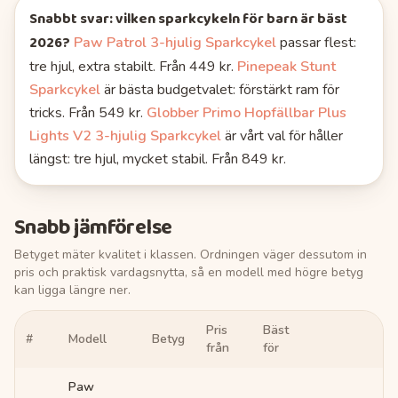
Snabbt svar: vilken
sparkcykeln för barn
är bäst
2026
?
Paw Patrol 3-hjulig Sparkcykel
passar flest
:
tre hjul, extra stabilt.
Från 449 kr.
Pinepeak Stunt
Sparkcykel
är bästa budgetvalet
: förstärkt ram för
tricks.
Från 549 kr.
Globber Primo Hopfällbar Plus
Lights V2 3-hjulig Sparkcykel
är vårt val för håller
längst
: tre hjul, mycket stabil.
Från 849 kr.
Snabb jämförelse
Betyget mäter kvalitet i klassen. Ordningen väger dessutom in
pris och praktisk vardagsnytta, så en modell med högre betyg
kan ligga längre ner.
Pris
Bäst
#
Modell
Betyg
Länk
från
för
Paw