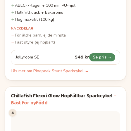
ABEC-7-lager + 100 mm PU-hjul
Halkfritt däck + bakbroms
Hög maxvikt (100 kg)
NACKDELAR
För äldre barn, ej de minsta
Fast styre (ej höjbart)
549 kr
Jollyroom SE
Se pris →
Läs mer om
Pinepeak Stunt Sparkcykel
→
Chillafish Flexxi Glow Hopfällbar Sparkcykel
–
Bäst för nyfödd
4