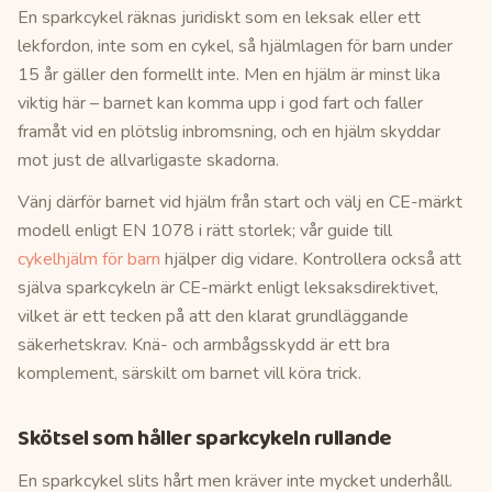
En sparkcykel räknas juridiskt som en leksak eller ett
lekfordon, inte som en cykel, så hjälmlagen för barn under
15 år gäller den formellt inte. Men en hjälm är minst lika
viktig här – barnet kan komma upp i god fart och faller
framåt vid en plötslig inbromsning, och en hjälm skyddar
mot just de allvarligaste skadorna.
Vänj därför barnet vid hjälm från start och välj en CE-märkt
modell enligt EN 1078 i rätt storlek; vår guide till
cykelhjälm för barn
hjälper dig vidare. Kontrollera också att
själva sparkcykeln är CE-märkt enligt leksaksdirektivet,
vilket är ett tecken på att den klarat grundläggande
säkerhetskrav. Knä- och armbågsskydd är ett bra
komplement, särskilt om barnet vill köra trick.
Skötsel som håller sparkcykeln rullande
En sparkcykel slits hårt men kräver inte mycket underhåll.