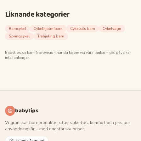
Liknande kategorier
Barncykel
Cykelhjälm barn
Cykelsits barn
Cykelvagn
Springcykel
Trehjuling barn
Babytips.se
kan få provision när du köper via våra länkar – det påverkar
inte rankingen.
babytips
Vi granskar barnprodukter efter säkerhet, komfort och pris per
användningsår – med dagsfärska priser.
Läs om vår grund