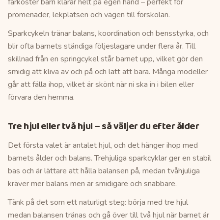
farkoster barn klarar helt på egen hand – perfekt för
promenader, lekplatsen och vägen till förskolan.
Sparkcykeln tränar balans, koordination och bensstyrka, och
blir ofta barnets ständiga följeslagare under flera år. Till
skillnad från en springcykel står barnet upp, vilket gör den
smidig att kliva av och på och lätt att bära. Många modeller
går att fälla ihop, vilket är skönt när ni ska in i bilen eller
förvara den hemma.
Tre hjul eller två hjul – så väljer du efter ålder
Det första valet är antalet hjul, och det hänger ihop med
barnets ålder och balans. Trehjuliga sparkcyklar ger en stabil
bas och är lättare att hålla balansen på, medan tvåhjuliga
kräver mer balans men är smidigare och snabbare.
Tänk på det som ett naturligt steg: börja med tre hjul
medan balansen tränas och gå över till två hjul när barnet är