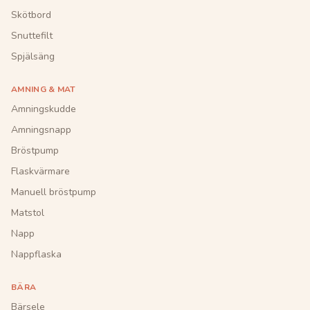
Skötbord
Snuttefilt
Spjälsäng
AMNING & MAT
Amningskudde
Amningsnapp
Bröstpump
Flaskvärmare
Manuell bröstpump
Matstol
Napp
Nappflaska
BÄRA
Bärsele