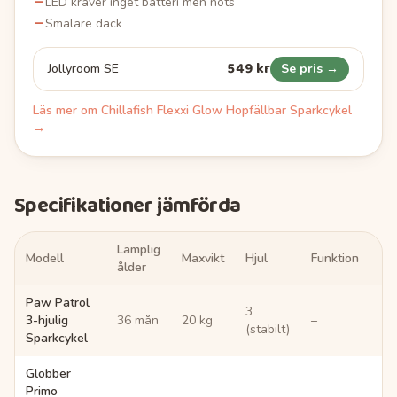
LED kräver inget batteri men nöts
Smalare däck
549 kr
Jollyroom SE
Se pris →
Läs mer om
Chillafish Flexxi Glow Hopfällbar Sparkcykel
→
Specifikationer jämförda
Lämplig
Modell
Maxvikt
Hjul
Funktion
ålder
Paw Patrol
3
3-hjulig
36 mån
20 kg
–
(stabilt)
Sparkcykel
Globber
Primo