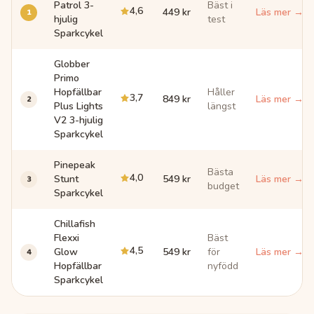
Patrol 3-
Bäst i
4,6
1
449 kr
Läs mer →
hjulig
test
Sparkcykel
Globber
Primo
Hopfällbar
Håller
3,7
2
849 kr
Läs mer →
Plus Lights
längst
V2 3-hjulig
Sparkcykel
Pinepeak
Bästa
4,0
3
Stunt
549 kr
Läs mer →
budget
Sparkcykel
Chillafish
Flexxi
Bäst
4,5
4
Glow
549 kr
för
Läs mer →
Hopfällbar
nyfödd
Sparkcykel