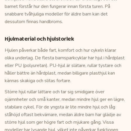
barnet förstår hur den fungerar innan första turen. På
snabbare tvåhjuliga modeller för äldre barn kan det
dessutom finnas handbroms.
Hjulmaterial och hjulstorlek
Hjulen påverkar både fart, komfort och hur cykeln klarar
olika underlag. De flesta barnsparkcyklar har hjul i hårdplast
eller PU (polyuretan). PU-hjul är slätare, rullar tystare och
håller bättre än hårdplast, medan billigare plasthjul kan
kännas skakiga och slitas fortare.
Större hjul rullar lättare och tar sig smidigare över
ojämnheter och små kanter, medan mindre hjul ger en lägre,
stabilare cykel. För de yngsta är lite mindre hjul och låg
ståhöjd oftast bekvämare, medan äldre barn har glädje av
större hjul som ger högre fart och mjukare gång. Vissa
modeller har lysande hjul, vilket inte påverkar funktionen