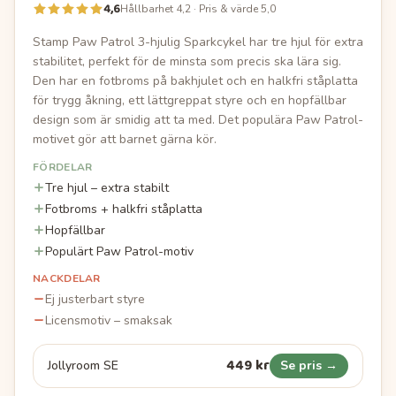
4,6
Hållbarhet 4,2 · Pris & värde 5,0
Stamp Paw Patrol 3-hjulig Sparkcykel har tre hjul för extra
stabilitet, perfekt för de minsta som precis ska lära sig.
Den har en fotbroms på bakhjulet och en halkfri ståplatta
för trygg åkning, ett lättgreppat styre och en hopfällbar
design som är smidig att ta med. Det populära Paw Patrol-
motivet gör att barnet gärna kör.
FÖRDELAR
Tre hjul – extra stabilt
Fotbroms + halkfri ståplatta
Hopfällbar
Populärt Paw Patrol-motiv
NACKDELAR
Ej justerbart styre
Licensmotiv – smaksak
449 kr
Jollyroom SE
Se pris →