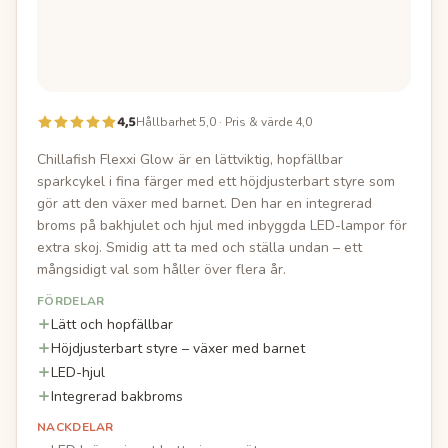
4,5
Hållbarhet 5,0 · Pris & värde 4,0
Chillafish Flexxi Glow är en lättviktig, hopfällbar
sparkcykel i fina färger med ett höjdjusterbart styre som
gör att den växer med barnet. Den har en integrerad
broms på bakhjulet och hjul med inbyggda LED-lampor för
extra skoj. Smidig att ta med och ställa undan – ett
mångsidigt val som håller över flera år.
FÖRDELAR
Lätt och hopfällbar
Höjdjusterbart styre – växer med barnet
LED-hjul
Integrerad bakbroms
NACKDELAR