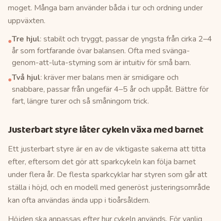
moget. Många barn använder båda i tur och ordning under
uppväxten.
Tre hjul
: stabilt och tryggt, passar de yngsta från cirka 2–4
•
år som fortfarande övar balansen. Ofta med svänga-
genom-att-luta-styrning som är intuitiv för små barn.
Två hjul
: kräver mer balans men är smidigare och
•
snabbare, passar från ungefär 4–5 år och uppåt. Bättre för
fart, längre turer och så småningom trick.
Justerbart styre låter cykeln växa med barnet
Ett justerbart styre är en av de viktigaste sakerna att titta
efter, eftersom det gör att sparkcykeln kan följa barnet
under flera år. De flesta sparkcyklar har styren som går att
ställa i höjd, och en modell med generöst justeringsområde
kan ofta användas ända upp i tioårsåldern.
Höjden ska anpassas efter hur cykeln används. För vanlig