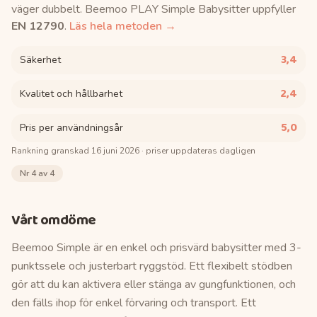
väger dubbelt.
Beemoo PLAY Simple Babysitter
uppfyller
EN 12790
.
Läs hela metoden →
3,4
Säkerhet
2,4
Kvalitet och hållbarhet
5,0
Pris per användningsår
Rankning granskad
16 juni 2026
· priser uppdateras dagligen
Nr
4
av 4
Vårt omdöme
Beemoo Simple är en enkel och prisvärd babysitter med 3-
punktssele och justerbart ryggstöd. Ett flexibelt stödben
gör att du kan aktivera eller stänga av gungfunktionen, och
den fälls ihop för enkel förvaring och transport. Ett