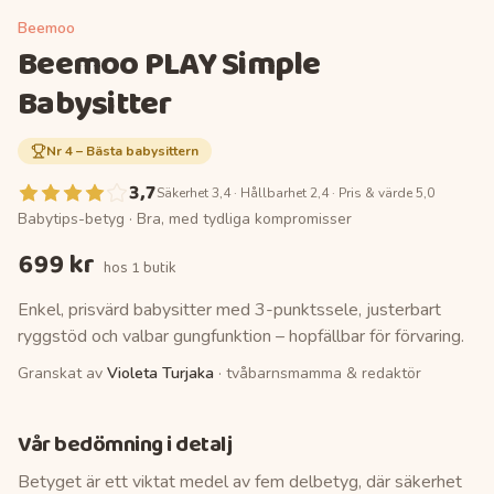
Beemoo
Beemoo PLAY Simple
Babysitter
Nr
4
–
Bästa babysittern
3,7
Säkerhet 3,4 · Hållbarhet 2,4 · Pris & värde 5,0
Babytips-betyg ·
Bra, med tydliga kompromisser
699 kr
hos
1 butik
Enkel, prisvärd babysitter med 3-punktssele, justerbart
ryggstöd och valbar gungfunktion – hopfällbar för förvaring.
Granskat av
Violeta Turjaka
· tvåbarnsmamma & redaktör
Vår bedömning i detalj
Betyget är ett viktat medel av fem delbetyg, där säkerhet