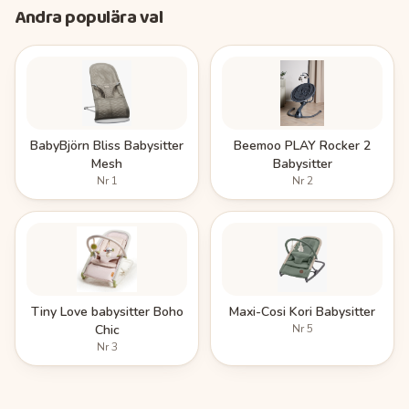
Andra populära val
BabyBjörn Bliss Babysitter
Beemoo PLAY Rocker 2
Mesh
Babysitter
Nr
1
Nr
2
Tiny Love babysitter Boho
Maxi-Cosi Kori Babysitter
Chic
Nr
5
Nr
3