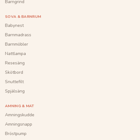
Barngrind
SOVA & BARNRUM
Babynest
Barnmadrass
Barnmöbler
Nattlampa
Resesäng
Skötbord
Snuttefilt
Spjälsäng
AMNING & MAT
Amningskudde
Amningsnapp
Bröstpump