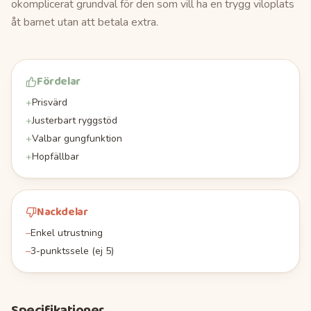
okomplicerat grundval för den som vill ha en trygg viloplats
åt barnet utan att betala extra.
Fördelar
+
Prisvärd
+
Justerbart ryggstöd
+
Valbar gungfunktion
+
Hopfällbar
Nackdelar
–
Enkel utrustning
–
3-punktssele (ej 5)
Specifikationer