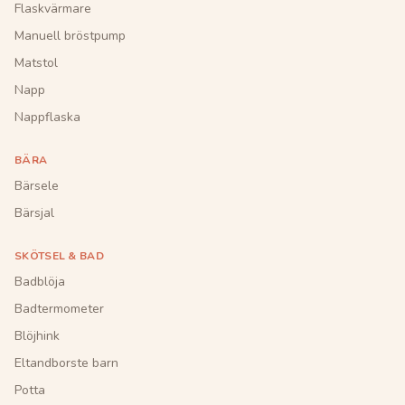
Flaskvärmare
Manuell bröstpump
Matstol
Napp
Nappflaska
BÄRA
Bärsele
Bärsjal
SKÖTSEL & BAD
Badblöja
Badtermometer
Blöjhink
Eltandborste barn
Potta