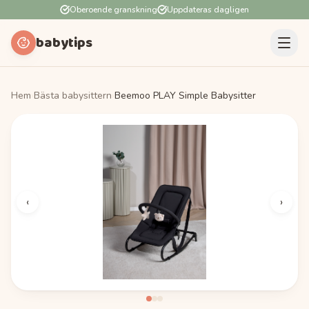
Oberoende granskning
Uppdateras dagligen
babytips
Hem
›
Bästa babysittern
›
Beemoo PLAY Simple Babysitter
‹
›