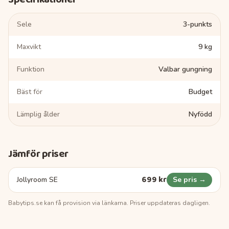
Sele
3-punkts
Maxvikt
9 kg
Funktion
Valbar gungning
Bäst för
Budget
Lämplig ålder
Nyfödd
Jämför priser
699 kr
Jollyroom SE
Se pris →
Babytips.se
kan få provision via länkarna. Priser uppdateras dagligen.