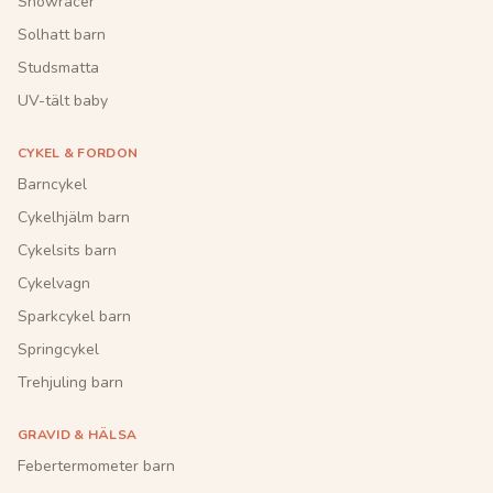
Snowracer
Solhatt barn
Studsmatta
UV-tält baby
CYKEL & FORDON
Barncykel
Cykelhjälm barn
Cykelsits barn
Cykelvagn
Sparkcykel barn
Springcykel
Trehjuling barn
GRAVID & HÄLSA
Febertermometer barn