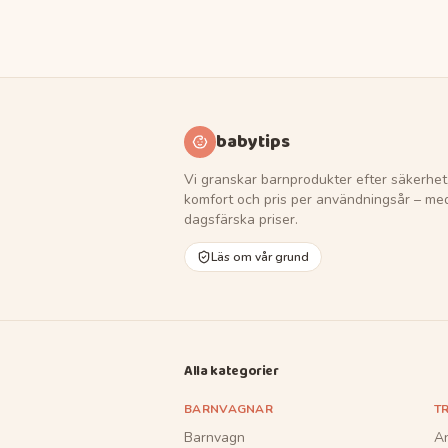
babytips
Vi granskar barnprodukter efter säkerhet
komfort och pris per användningsår – me
dagsfärska priser.
Läs om vår grund
Alla kategorier
BARNVAGNAR
T
Barnvagn
A