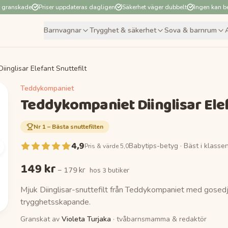
r granskade
Priser uppdateras dagligen
Säkerhet väger dubbelt
Ingen kan be
Barnvagnar
Trygghet & säkerhet
Sova & barnrum
inglisar Elefant Snuttefilt
Teddykompaniet
Teddykompaniet Diinglisar Elef
Nr
1
–
Bästa snuttefilten
4,9
Babytips-betyg ·
Bäst i klasse
Pris & värde 5,0
149 kr
–
179 kr
hos
3 butiker
Mjuk Diinglisar-snuttefilt från Teddykompaniet med gosed
trygghetsskapande.
Granskat av
Violeta Turjaka
· tvåbarnsmamma & redaktör