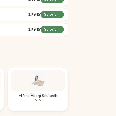
179 kr
Se pris →
179 kr
Se pris →
Alfons Åberg Snuttefilt
Nr
5