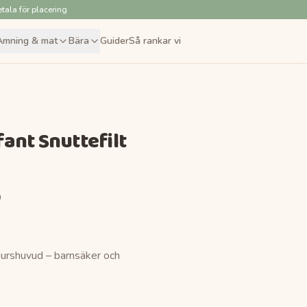
tala för placering
Amning & mat
Bära
Guider
Så rankar vi
ant Snuttefilt
n
jurshuvud – barnsäker och