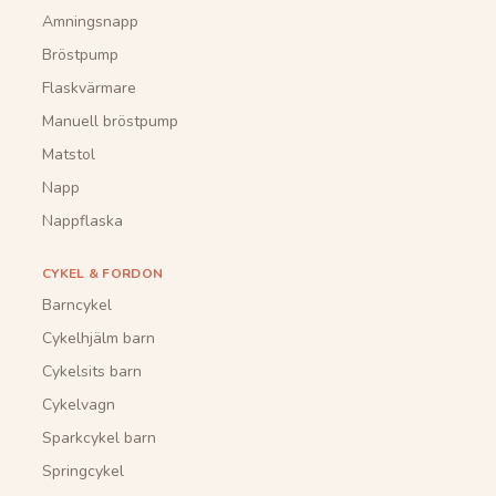
Amningsnapp
Bröstpump
Flaskvärmare
Manuell bröstpump
Matstol
Napp
Nappflaska
CYKEL & FORDON
Barncykel
Cykelhjälm barn
Cykelsits barn
Cykelvagn
Sparkcykel barn
Springcykel