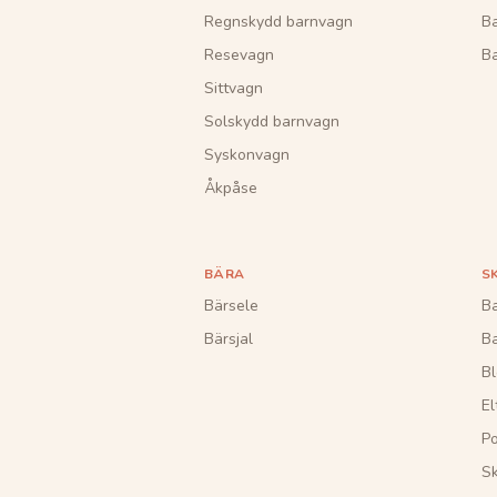
Regnskydd barnvagn
B
Resevagn
Ba
Sittvagn
Solskydd barnvagn
Syskonvagn
Åkpåse
BÄRA
S
Bärsele
Ba
Bärsjal
B
Bl
El
Po
S