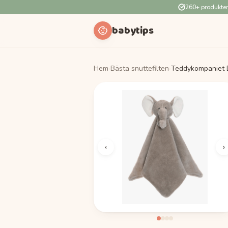
260+ produkte
babytips
Hem
›
Bästa snuttefilten
›
Teddykompaniet Di
‹
›