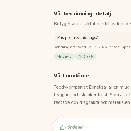
Vår bedömning i detalj
Betyget är ett viktat medel av fem de
Pris per användningsår
Rankning granskad
16 juni 2026
· priser uppda
Nr
1
av 5
Nr
1
av 5
Vårt omdöme
Teddykompaniet Diinglisar är en mjuk 
trygghet och skänker tröst. Som alla
testade och dragsäkra och materialen g
Fördelar