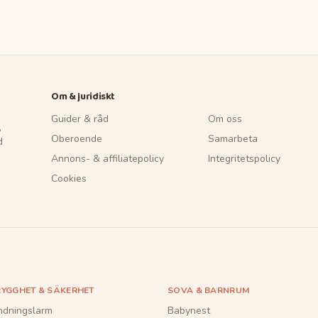
Om & juridiskt
Guider & råd
Om oss
,
Oberoende
Samarbeta
d
Annons- & affiliatepolicy
Integritetspolicy
Cookies
RYGGHET & SÄKERHET
SOVA & BARNRUM
ndningslarm
Babynest