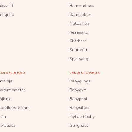
abyvakt
Barnmadrass
rngrind
Barnmöbler
Nattlampa
Resesäng
Skötbord
Snuttefilt
Spjälsäng
KÖTSEL & BAD
LEK & UTOMHUS
dblöja
Babygunga
adtermometer
Babygym
öjhink
Babypool
tandborste barn
Babysitter
tta
Flytväst baby
kötväska
Gunghäst