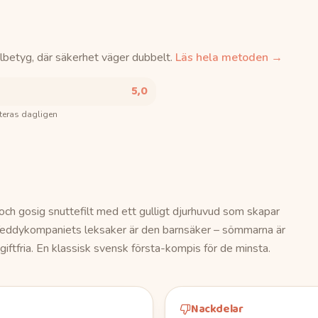
lbetyg, där säkerhet väger dubbelt.
Läs hela metoden →
5,0
teras dagligen
och gosig snuttefilt med ett gulligt djurhuvud som skapar
 Teddykompaniets leksaker är den barnsäker – sömmarna är
iftfria. En klassisk svensk första-kompis för de minsta.
Nackdelar