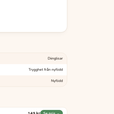
Diinglisar
Trygghet från nyfödd
Nyfödd
149 kr
Se pris →