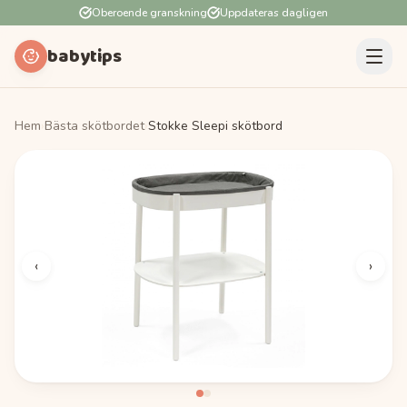
Oberoende granskning
Uppdateras dagligen
babytips
Hem
›
Bästa skötbordet
›
Stokke Sleepi skötbord
‹
›