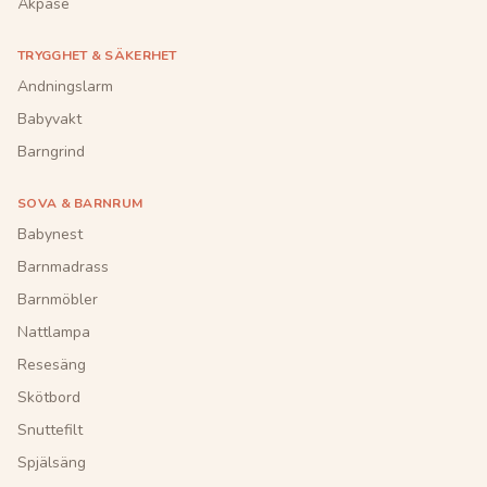
Åkpåse
TRYGGHET & SÄKERHET
Andningslarm
Babyvakt
Barngrind
SOVA & BARNRUM
Babynest
Barnmadrass
Barnmöbler
Nattlampa
Resesäng
Skötbord
Snuttefilt
Spjälsäng