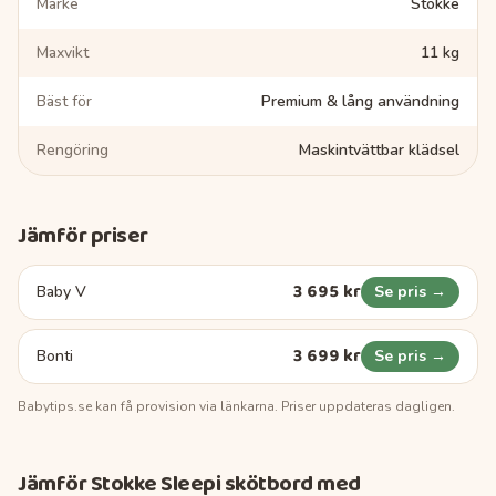
Märke
Stokke
Maxvikt
11 kg
Bäst för
Premium & lång användning
Rengöring
Maskintvättbar klädsel
Jämför priser
3 695 kr
Baby V
Se pris →
3 699 kr
Bonti
Se pris →
Babytips.se
kan få provision via länkarna. Priser uppdateras dagligen.
Jämför
Stokke Sleepi skötbord
med