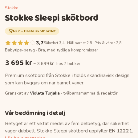
Stokke
Stokke Sleepi skötbord
Nr
6
–
Bästa skötbordet
3,7
Säkerhet 3,4 · Hållbarhet 2,8 · Pris & värde 2,8
Babytips-betyg ·
Bra, med tydliga kompromisser
3 695 kr
–
3 699 kr
hos
2 butiker
Premium skötbord från Stokke i tidlös skandinavisk design
som kan byggas om när barnet växer.
Granskat av
Violeta Turjaka
· tvåbarnsmamma & redaktör
Vår bedömning i detalj
Betyget är ett viktat medel av fem delbetyg, där säkerhet
väger dubbelt.
Stokke Sleepi skötbord
uppfyller
EN 12221
.