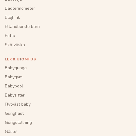
Badtermometer
Blöjhink
Eltandborste barn
Potta
Skötväska
LEK & UTOMHUS
Babygunga
Babygym
Babypool
Babysitter
Flytväst baby
Gunghäst
Gungställning
Gåstol