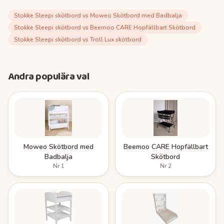
Stokke Sleepi skötbord
vs
Moweo Skötbord med Badbalja
Stokke Sleepi skötbord
vs
Beemoo CARE Hopfällbart Skötbord
Stokke Sleepi skötbord
vs
Troll Lux skötbord
Andra populära val
Moweo Skötbord med
Beemoo CARE Hopfällbart
Badbalja
Skötbord
Nr
1
Nr
2