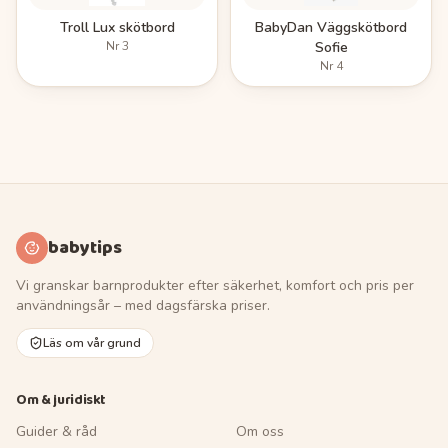
Troll Lux skötbord
BabyDan Väggskötbord
Nr
3
Sofie
Nr
4
babytips
Vi granskar barnprodukter efter säkerhet, komfort och pris per
användningsår – med dagsfärska priser.
Läs om vår grund
Om & juridiskt
Guider & råd
Om oss