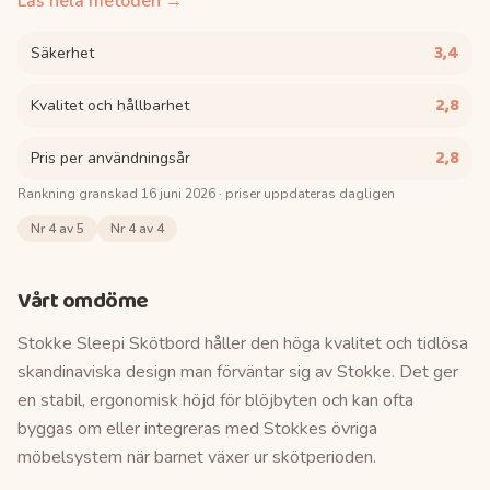
Läs hela metoden →
3,4
Säkerhet
2,8
Kvalitet och hållbarhet
2,8
Pris per användningsår
Rankning granskad
16 juni 2026
· priser uppdateras dagligen
Nr
4
av 5
Nr
4
av 4
Vårt omdöme
Stokke Sleepi Skötbord håller den höga kvalitet och tidlösa
skandinaviska design man förväntar sig av Stokke. Det ger
en stabil, ergonomisk höjd för blöjbyten och kan ofta
byggas om eller integreras med Stokkes övriga
möbelsystem när barnet växer ur skötperioden.