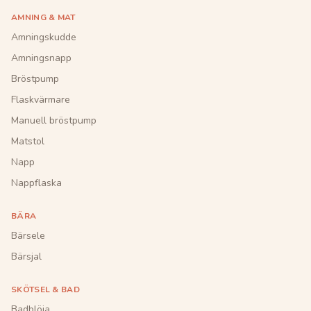
AMNING & MAT
Amningskudde
Amningsnapp
Bröstpump
Flaskvärmare
Manuell bröstpump
Matstol
Napp
Nappflaska
BÄRA
Bärsele
Bärsjal
SKÖTSEL & BAD
Badblöja