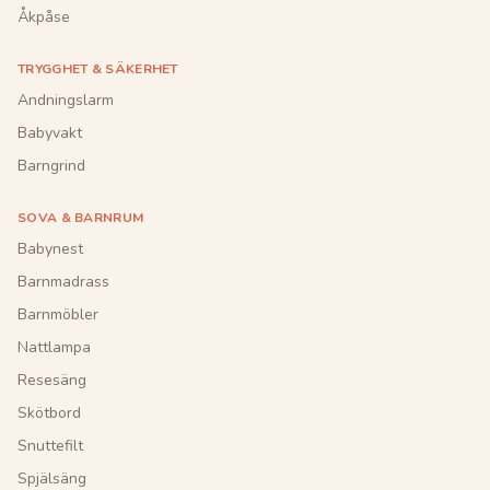
Åkpåse
TRYGGHET & SÄKERHET
Andningslarm
Babyvakt
Barngrind
SOVA & BARNRUM
Babynest
Barnmadrass
Barnmöbler
Nattlampa
Resesäng
Skötbord
Snuttefilt
Spjälsäng