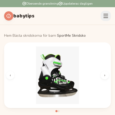
Oberoende granskning
Uppdateras dagligen
babytips
Hem
›
Bästa skridskorna för barn
›
SportMe Skridsko
‹
›