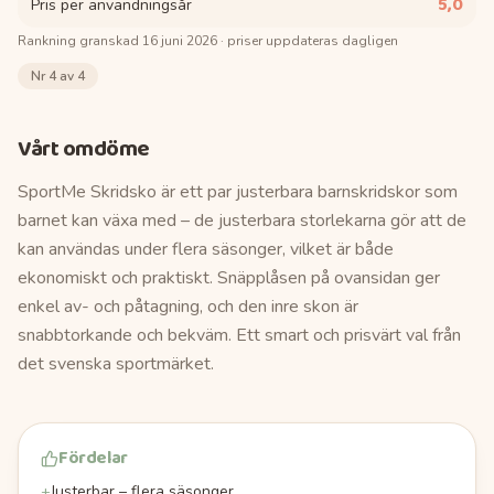
5,0
Pris per användningsår
Rankning granskad
16 juni 2026
· priser uppdateras dagligen
Nr
4
av 4
Vårt omdöme
SportMe Skridsko är ett par justerbara barnskridskor som
barnet kan växa med – de justerbara storlekarna gör att de
kan användas under flera säsonger, vilket är både
ekonomiskt och praktiskt. Snäpplåsen på ovansidan ger
enkel av- och påtagning, och den inre skon är
snabbtorkande och bekväm. Ett smart och prisvärt val från
det svenska sportmärket.
Fördelar
+
Justerbar – flera säsonger