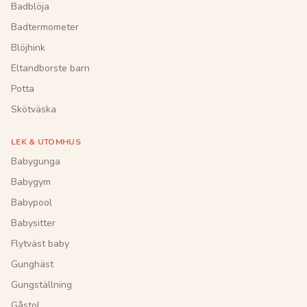
Badblöja
Badtermometer
Blöjhink
Eltandborste barn
Potta
Skötväska
LEK & UTOMHUS
Babygunga
Babygym
Babypool
Babysitter
Flytväst baby
Gunghäst
Gungställning
Gåstol