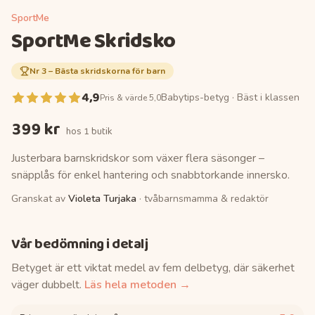
SportMe
SportMe Skridsko
Nr
3
–
Bästa skridskorna för barn
4,9
Babytips-betyg ·
Bäst i klassen
Pris & värde 5,0
399 kr
hos
1 butik
Justerbara barnskridskor som växer flera säsonger –
snäpplås för enkel hantering och snabbtorkande innersko.
Granskat av
Violeta Turjaka
· tvåbarnsmamma & redaktör
Vår bedömning i detalj
Betyget är ett viktat medel av fem delbetyg, där säkerhet
väger dubbelt.
Läs hela metoden →