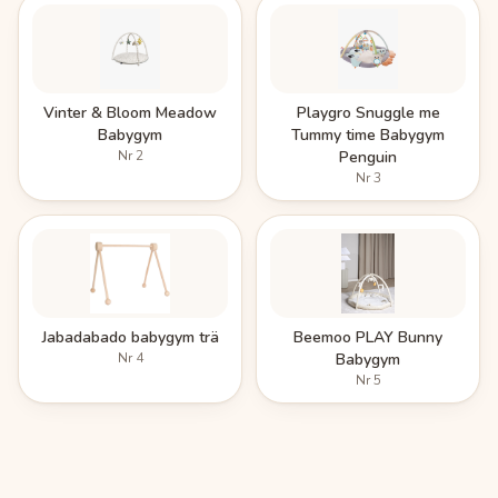
Vinter & Bloom Meadow
Playgro Snuggle me
Babygym
Tummy time Babygym
Nr
2
Penguin
Nr
3
Jabadabado babygym trä
Beemoo PLAY Bunny
Nr
4
Babygym
Nr
5