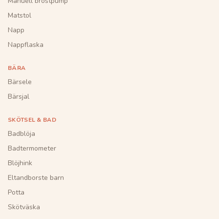
Manuell bröstpump
Matstol
Napp
Nappflaska
BÄRA
Bärsele
Bärsjal
SKÖTSEL & BAD
Badblöja
Badtermometer
Blöjhink
Eltandborste barn
Potta
Skötväska