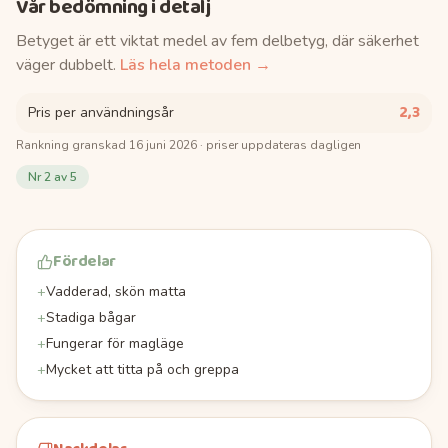
Vår bedömning i detalj
Betyget är ett viktat medel av fem delbetyg, där säkerhet
väger dubbelt.
Läs hela metoden →
2,3
Pris per användningsår
Rankning granskad
16 juni 2026
· priser uppdateras dagligen
Nr
2
av 5
Fördelar
+
Vadderad, skön matta
+
Stadiga bågar
+
Fungerar för magläge
+
Mycket att titta på och greppa