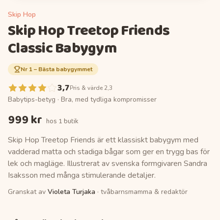
Skip Hop
Skip Hop Treetop Friends
Classic Babygym
Nr
1
–
Bästa babygymmet
3,7
Pris & värde 2,3
Babytips-betyg ·
Bra, med tydliga kompromisser
999 kr
hos
1 butik
Skip Hop Treetop Friends är ett klassiskt babygym med
vadderad matta och stadiga bågar som ger en trygg bas för
lek och magläge. Illustrerat av svenska formgivaren Sandra
Isaksson med många stimulerande detaljer.
Granskat av
Violeta Turjaka
· tvåbarnsmamma & redaktör