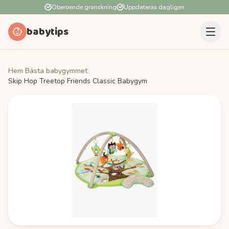
Oberoende granskning
Uppdateras dagligen
babytips
Hem
›
Bästa babygymmet
›
Skip Hop Treetop Friends Classic Babygym