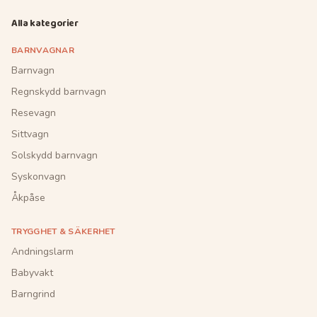
Alla kategorier
BARNVAGNAR
Barnvagn
Regnskydd barnvagn
Resevagn
Sittvagn
Solskydd barnvagn
Syskonvagn
Åkpåse
TRYGGHET & SÄKERHET
Andningslarm
Babyvakt
Barngrind