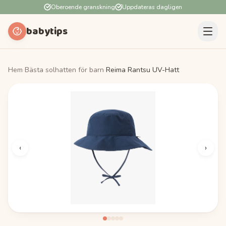
Oberoende granskning
Uppdateras dagligen
babytips
Hem
›
Bästa solhatten för barn
›
Reima Rantsu UV-Hatt
‹
›