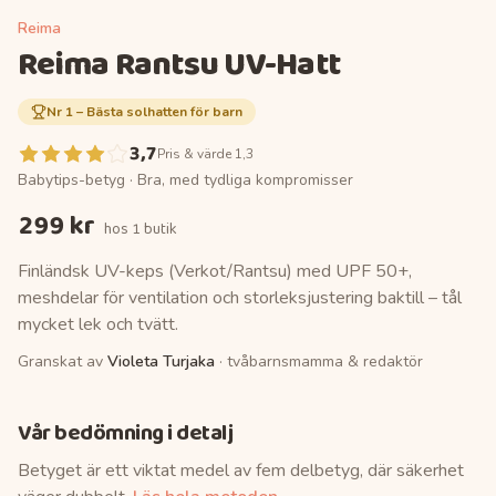
Reima
Reima Rantsu UV-Hatt
Nr
1
–
Bästa solhatten för barn
3,7
Pris & värde 1,3
Babytips-betyg ·
Bra, med tydliga kompromisser
299 kr
hos
1 butik
Finländsk UV-keps (Verkot/Rantsu) med UPF 50+,
meshdelar för ventilation och storleksjustering baktill – tål
mycket lek och tvätt.
Granskat av
Violeta Turjaka
· tvåbarnsmamma & redaktör
Vår bedömning i detalj
Betyget är ett viktat medel av fem delbetyg, där säkerhet