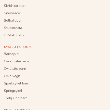
Skridskor barn
Snowracer
Solhatt barn
Studsmatta
UV-tält baby
CYKEL & FORDON
Barncykel
Cykelhjälm barn
Cykelsits barn
Cykelvagn
Sparkcykel barn
Springcykel
Trehjuling barn
GRAVID & HÄLSA