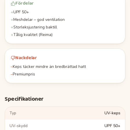
Fördelar
+
UPF 50+
+
Meshdelar – god ventilation
+
Storleksjustering baktill
+
Tålig kvalitet (Reima)
Nackdelar
–
Keps täcker mindre än bredbrättad hatt
–
Premiumpris
Specifikationer
Typ
UV-keps
UV-skydd
UPF 50+