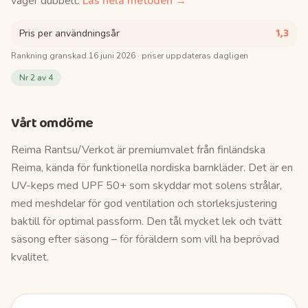
väger dubbelt.
Läs hela metoden →
1,3
Pris per användningsår
Rankning granskad
16 juni 2026
· priser uppdateras dagligen
Nr
2
av 4
Vårt omdöme
Reima Rantsu/Verkot är premiumvalet från finländska
Reima, kända för funktionella nordiska barnkläder. Det är en
UV-keps med UPF 50+ som skyddar mot solens strålar,
med meshdelar för god ventilation och storleksjustering
baktill för optimal passform. Den tål mycket lek och tvätt
säsong efter säsong – för föräldern som vill ha beprövad
kvalitet.