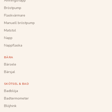
Amningsnapp
Bröstpump
Flaskvärmare
Manuell bröstpump
Matstol
Napp
Nappflaska
BÄRA
Bärsele
Bärsjal
SKÖTSEL & BAD
Badblöja
Badtermometer
Blöjhink