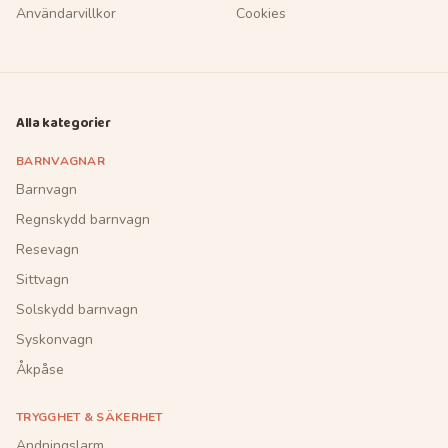
Användarvillkor
Cookies
Alla kategorier
BARNVAGNAR
Barnvagn
Regnskydd barnvagn
Resevagn
Sittvagn
Solskydd barnvagn
Syskonvagn
Åkpåse
TRYGGHET & SÄKERHET
Andningslarm