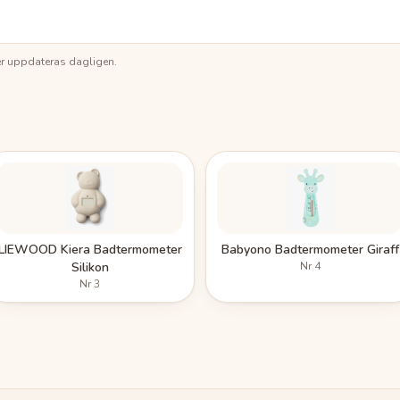
ser uppdateras dagligen.
LIEWOOD Kiera Badtermometer
Babyono Badtermometer Giraff
Silikon
Nr
4
Nr
3