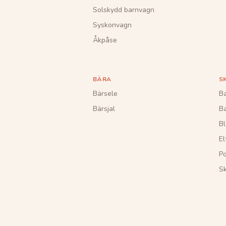
Solskydd barnvagn
Syskonvagn
Åkpåse
BÄRA
S
Bärsele
Ba
Bärsjal
B
Bl
El
Po
S