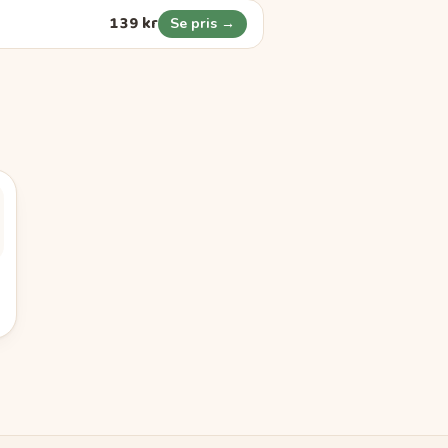
139 kr
Se pris →