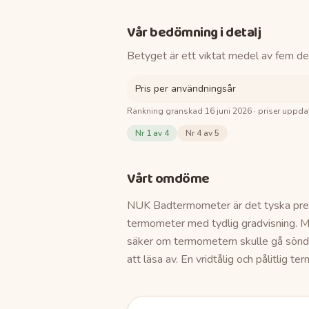
Vår bedömning i detalj
Betyget är ett viktat medel av fem de
Pris per användningsår
Rankning granskad
16 juni 2026
· priser uppda
Nr
1
av 4
Nr
4
av 5
Vårt omdöme
NUK Badtermometer är det tyska pre
termometer med tydlig gradvisning. Mä
säker om termometern skulle gå sönde
att läsa av. En vridtålig och pålitlig