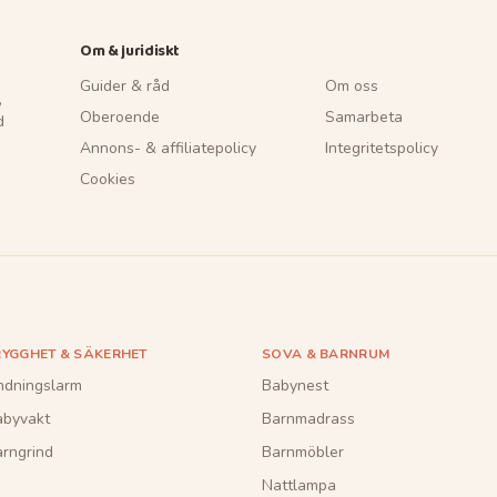
Om & juridiskt
Guider & råd
Om oss
,
Oberoende
Samarbeta
d
Annons- & affiliatepolicy
Integritetspolicy
Cookies
RYGGHET & SÄKERHET
SOVA & BARNRUM
ndningslarm
Babynest
abyvakt
Barnmadrass
rngrind
Barnmöbler
Nattlampa