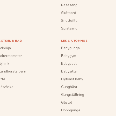
Resesäng
Skötbord
Snuttefilt
Spjälsäng
KÖTSEL & BAD
LEK & UTOMHUS
dblöja
Babygunga
adtermometer
Babygym
öjhink
Babypool
tandborste barn
Babysitter
tta
Flytväst baby
kötväska
Gunghäst
Gungställning
Gåstol
Hoppgunga