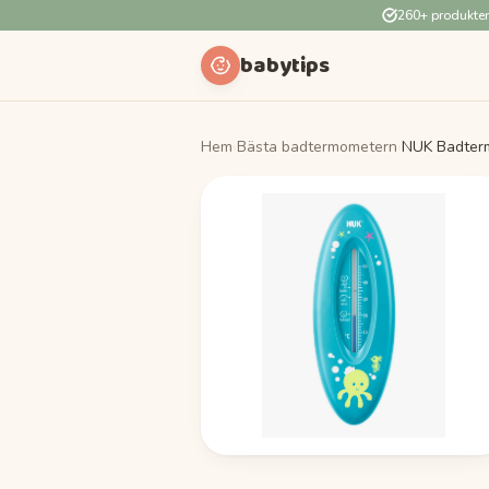
260+ produkte
babytips
Hem
›
Bästa badtermometern
›
NUK Badter