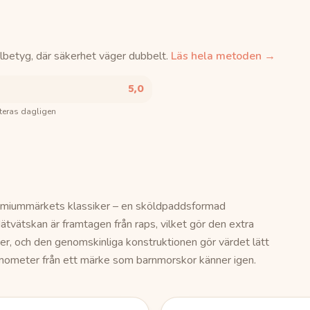
lbetyg, där säkerhet väger dubbelt.
Läs hela metoden →
5,0
teras dagligen
miummärkets klassiker – en sköldpaddsformad
tvätskan är framtagen från raps, vilket gör den extra
r, och den genomskinliga konstruktionen gör värdet lätt
 termometer från ett märke som barnmorskor känner igen.