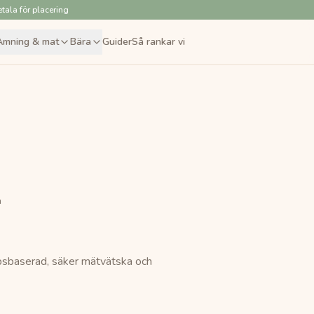
tala för placering
Amning & mat
Bära
Guider
Så rankar vi
n
sbaserad, säker mätvätska och