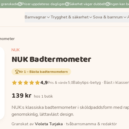
r granskade
Priser uppdateras dagligen
Säkerhet väger dubbelt
Ingen kan be
Barnvagnar
Trygghet & säkerhet
Sova & barnrum
mometer
NUK
NUK Badtermometer
Nr
1
–
Bästa badtermometern
4,9
Babytips-betyg ·
Bäst i klasse
Pris & värde 5,0
139 kr
hos
1 butik
NUK:s klassiska badtermometer i sköldpaddsform med rap
genomskinlig, lättavläst design.
Granskat av
Violeta Turjaka
· tvåbarnsmamma & redaktör