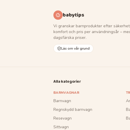
babytips
Vi granskar barnprodukter efter säkerhet
komfort och pris per användningsår – me
dagsfärska priser.
Läs om vår grund
Alla kategorier
BARNVAGNAR
T
Barnvagn
A
Regnskydd barnvagn
B
Resevagn
Ba
Sittvagn