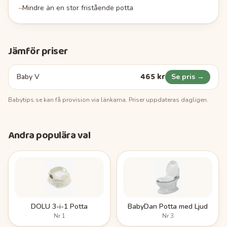
–
Mindre än en stor fristående potta
Jämför priser
465 kr
Baby V
Se pris →
Babytips.se
kan få provision via länkarna. Priser uppdateras dagligen.
Andra populära val
DOLU 3-i-1 Potta
BabyDan Potta med Ljud
Nr
1
Nr
3