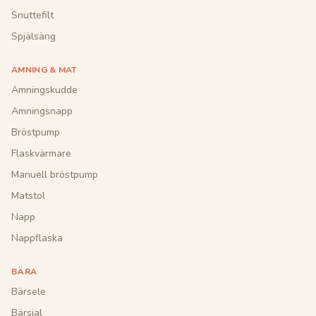
Snuttefilt
Spjälsäng
AMNING & MAT
Amningskudde
Amningsnapp
Bröstpump
Flaskvärmare
Manuell bröstpump
Matstol
Napp
Nappflaska
BÄRA
Bärsele
Bärsjal