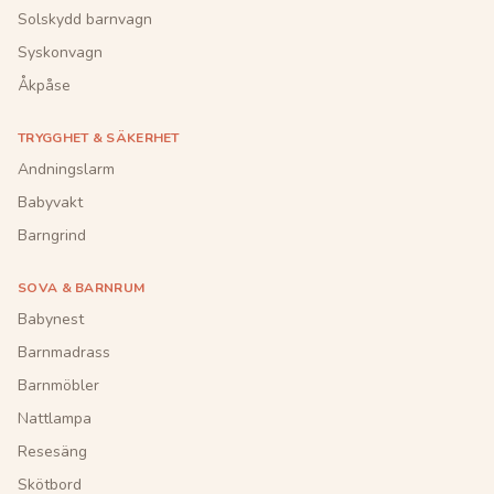
Solskydd barnvagn
Syskonvagn
Åkpåse
TRYGGHET & SÄKERHET
Andningslarm
Babyvakt
Barngrind
SOVA & BARNRUM
Babynest
Barnmadrass
Barnmöbler
Nattlampa
Resesäng
Skötbord