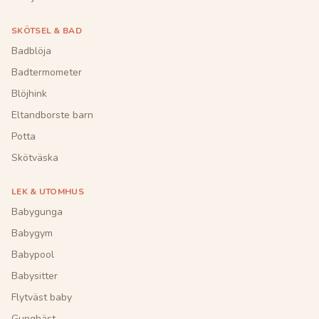
SKÖTSEL & BAD
Badblöja
Badtermometer
Blöjhink
Eltandborste barn
Potta
Skötväska
LEK & UTOMHUS
Babygunga
Babygym
Babypool
Babysitter
Flytväst baby
Gunghäst