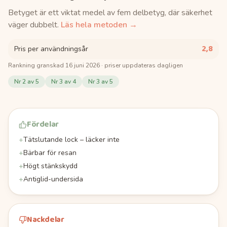
Betyget är ett viktat medel av fem delbetyg, där säkerhet
väger dubbelt.
Läs hela metoden →
2,8
Pris per användningsår
Rankning granskad
16 juni 2026
· priser uppdateras dagligen
Nr
2
av 5
Nr
3
av 4
Nr
3
av 5
Fördelar
+
Tätslutande lock – läcker inte
+
Bärbar för resan
+
Högt stänkskydd
+
Antiglid-undersida
Nackdelar