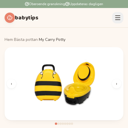
Oberoende granskning
Uppdateras dagligen
babytips
Hem
›
Bästa pottan
›
My Carry Potty
‹
›