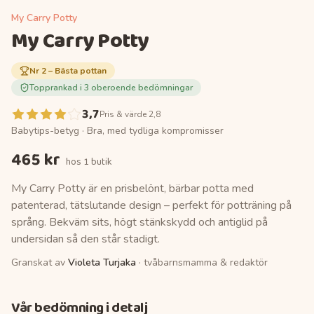
My Carry Potty
My Carry Potty
Nr
2
–
Bästa pottan
Topprankad i
3
oberoende bedömningar
3,7
Pris & värde 2,8
Babytips-betyg ·
Bra, med tydliga kompromisser
465 kr
hos
1 butik
My Carry Potty är en prisbelönt, bärbar potta med
patenterad, tätslutande design – perfekt för potträning på
språng. Bekväm sits, högt stänkskydd och antiglid på
undersidan så den står stadigt.
Granskat av
Violeta Turjaka
· tvåbarnsmamma & redaktör
Vår bedömning i detalj