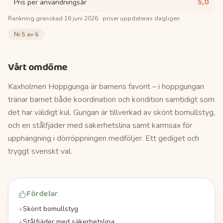
5,0
Pris per användningsår
Rankning granskad
16 juni 2026
· priser uppdateras dagligen
Nr
5
av 6
Vårt omdöme
Kaxholmen Hoppgunga är barnens favorit – i hoppgungan
tränar barnet både koordination och kondition samtidigt som
det har väldigt kul. Gungan är tillverkad av skönt bomullstyg,
och en stålfjäder med säkerhetslina samt karmsax för
upphängning i dörröppningen medföljer. Ett gediget och
tryggt svenskt val.
Fördelar
+
Skönt bomullstyg
+
Stålfjäder med säkerhetslina