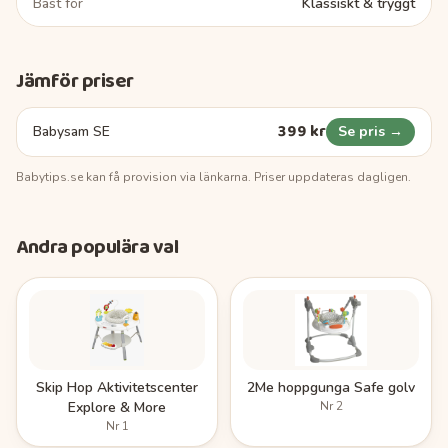
Bäst för
Klassiskt & tryggt
Jämför priser
399 kr
Babysam SE
Se pris →
Babytips.se
kan få provision via länkarna. Priser uppdateras dagligen.
Andra populära val
Skip Hop Aktivitetscenter
2Me hoppgunga Safe golv
Explore & More
Nr
2
Nr
1