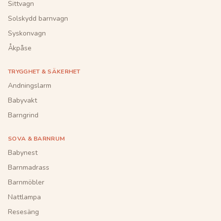
Sittvagn
Solskydd barnvagn
Syskonvagn
Åkpåse
TRYGGHET & SÄKERHET
Andningslarm
Babyvakt
Barngrind
SOVA & BARNRUM
Babynest
Barnmadrass
Barnmöbler
Nattlampa
Resesäng