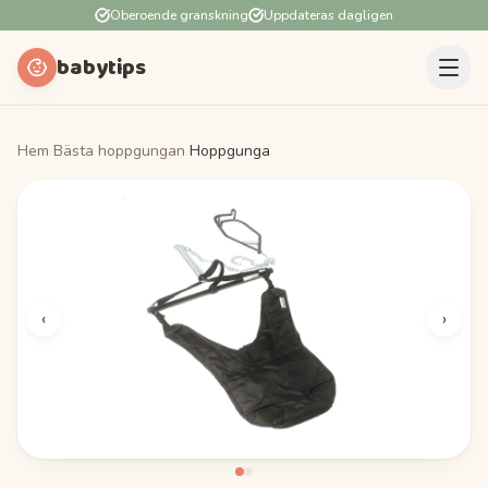
Oberoende granskning
Uppdateras dagligen
babytips
Hem
›
Bästa hoppgungan
›
Hoppgunga
‹
›