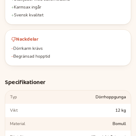
+
Karmsax ingår
+
Svensk kvalitet
Nackdelar
–
Dörrkarm krävs
–
Begränsad hopptid
Specifikationer
Typ
Dörrhoppgunga
Vikt
12 kg
Material
Bomull