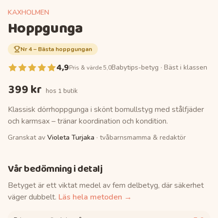
KAXHOLMEN
Hoppgunga
Nr
4
–
Bästa hoppgungan
4,9
Babytips-betyg ·
Bäst i klassen
Pris & värde 5,0
399 kr
hos
1 butik
Klassisk dörrhoppgunga i skönt bomullstyg med stålfjäder
och karmsax – tränar koordination och kondition.
Granskat av
Violeta Turjaka
· tvåbarnsmamma & redaktör
Vår bedömning i detalj
Betyget är ett viktat medel av fem delbetyg, där säkerhet
väger dubbelt.
Läs hela metoden →