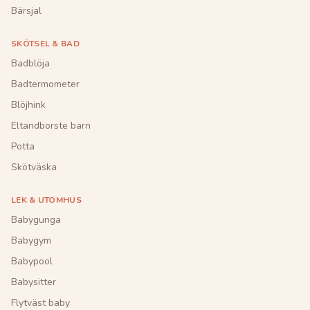
Bärsjal
SKÖTSEL & BAD
Badblöja
Badtermometer
Blöjhink
Eltandborste barn
Potta
Skötväska
LEK & UTOMHUS
Babygunga
Babygym
Babypool
Babysitter
Flytväst baby