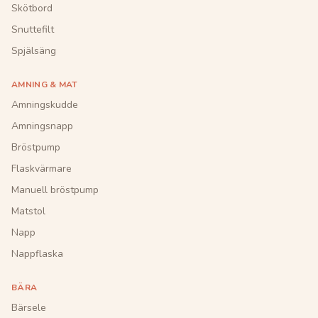
Skötbord
Snuttefilt
Spjälsäng
AMNING & MAT
Amningskudde
Amningsnapp
Bröstpump
Flaskvärmare
Manuell bröstpump
Matstol
Napp
Nappflaska
BÄRA
Bärsele