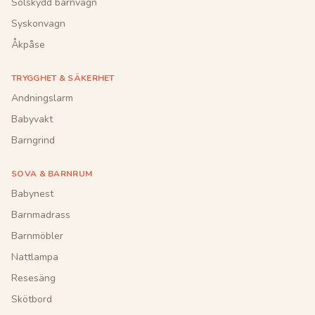
Solskydd barnvagn
Syskonvagn
Åkpåse
TRYGGHET & SÄKERHET
Andningslarm
Babyvakt
Barngrind
SOVA & BARNRUM
Babynest
Barnmadrass
Barnmöbler
Nattlampa
Resesäng
Skötbord