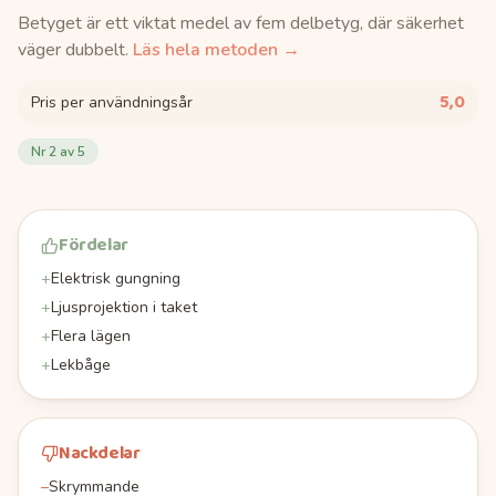
Betyget är ett viktat medel av fem delbetyg, där säkerhet
väger dubbelt.
Läs hela metoden →
5,0
Pris per användningsår
Nr
2
av 5
Fördelar
+
Elektrisk gungning
+
Ljusprojektion i taket
+
Flera lägen
+
Lekbåge
Nackdelar
–
Skrymmande