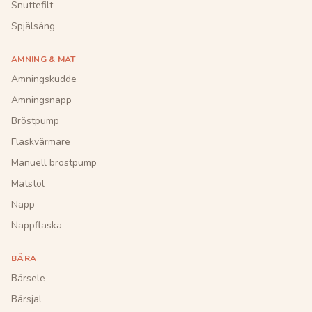
Snuttefilt
Spjälsäng
AMNING & MAT
Amningskudde
Amningsnapp
Bröstpump
Flaskvärmare
Manuell bröstpump
Matstol
Napp
Nappflaska
BÄRA
Bärsele
Bärsjal