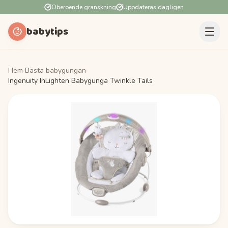
Oberoende granskning
Uppdateras dagligen
babytips
Hem
›
Bästa babygungan
›
Ingenuity InLighten Babygunga Twinkle Tails