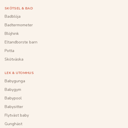
SKÖTSEL & BAD
Badblöja
Badtermometer
Blöjhink
Eltandborste barn
Potta
Skötväska
LEK & UTOMHUS
Babygunga
Babygym
Babypool
Babysitter
Flytväst baby
Gunghäst