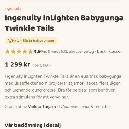
Ingenuity
Ingenuity InLighten Babygunga
Twinkle Tails
Nr
1
–
Bästa babygungan
4,9
Babytips-betyg ·
Bäst i klassen
Pris & värde 5,0
1 299 kr
hos
1 butik
Ingenuity InLighten Twinkle Tails är en elektrisk babygunga
med ljuseffekter som projicerar stjärnor i taket, flera lägen
och lugnande gungrörelse. Bra för bebisar som behöver
extra stimulans för att varva ner.
Granskat av
Violeta Turjaka
· tvåbarnsmamma & redaktör
Vår bedömning i detalj