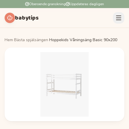
Oberoende granskning
Uppdateras dagligen
babytips
Hem
›
Bästa spjälsängen
›
Hoppekids Våningsäng Basic 90x200