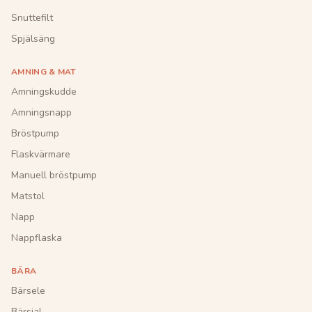
Snuttefilt
Spjälsäng
AMNING & MAT
Amningskudde
Amningsnapp
Bröstpump
Flaskvärmare
Manuell bröstpump
Matstol
Napp
Nappflaska
BÄRA
Bärsele
Bärsjal