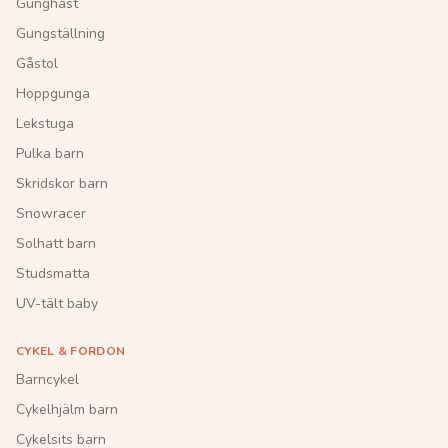
Gunghäst
Gungställning
Gåstol
Hoppgunga
Lekstuga
Pulka barn
Skridskor barn
Snowracer
Solhatt barn
Studsmatta
UV-tält baby
CYKEL & FORDON
Barncykel
Cykelhjälm barn
Cykelsits barn