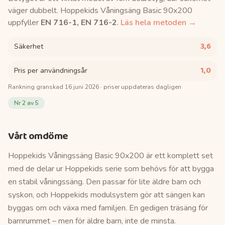
väger dubbelt.
Hoppekids Våningsäng Basic 90x200
uppfyller
EN 716-1, EN 716-2
.
Läs hela metoden →
3,6
Säkerhet
1,0
Pris per användningsår
Rankning granskad
16 juni 2026
· priser uppdateras dagligen
Nr
2
av 5
Vårt omdöme
Hoppekids Våningssäng Basic 90x200 är ett komplett set
med de delar ur Hoppekids serie som behövs för att bygga
en stabil våningssäng. Den passar för lite äldre barn och
syskon, och Hoppekids modulsystem gör att sängen kan
byggas om och växa med familjen. En gedigen träsäng för
barnrummet – men för äldre barn, inte de minsta.