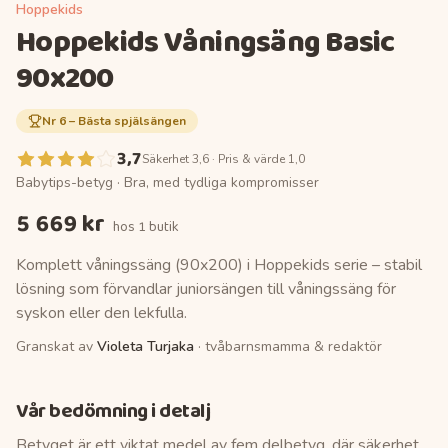
Hoppekids
Hoppekids Våningsäng Basic
90x200
Nr
6
–
Bästa spjälsängen
3,7
Säkerhet 3,6 · Pris & värde 1,0
Babytips-betyg ·
Bra, med tydliga kompromisser
5 669 kr
hos
1 butik
Komplett våningssäng (90x200) i Hoppekids serie – stabil
lösning som förvandlar juniorsängen till våningssäng för
syskon eller den lekfulla.
Granskat av
Violeta Turjaka
· tvåbarnsmamma & redaktör
Vår bedömning i detalj
Betyget är ett viktat medel av fem delbetyg, där säkerhet