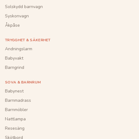
Solskydd barnvagn
Syskonvagn
Åkpåse
TRYGGHET & SÄKERHET
Andningslarm
Babyvakt
Barngrind
SOVA & BARNRUM
Babynest
Barnmadrass
Barnmöbler
Nattlampa
Resesäng
Skötbord