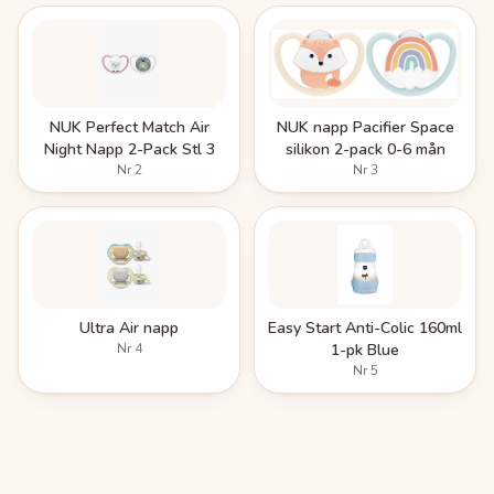
NUK Perfect Match Air
NUK napp Pacifier Space
Night Napp 2-Pack Stl 3
silikon 2-pack 0-6 mån
Nr
2
Nr
3
Ultra Air napp
Easy Start Anti-Colic 160ml
Nr
4
1-pk Blue
Nr
5