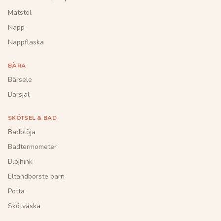
Matstol
Napp
Nappflaska
BÄRA
Bärsele
Bärsjal
SKÖTSEL & BAD
Badblöja
Badtermometer
Blöjhink
Eltandborste barn
Potta
Skötväska