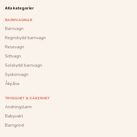
Alla kategorier
BARNVAGNAR
Barnvagn
Regnskydd barnvagn
Resevagn
Sittvagn
Solskydd barnvagn
Syskonvagn
Åkpåse
TRYGGHET & SÄKERHET
Andningslarm
Babyvakt
Barngrind