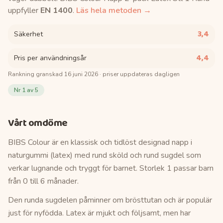
uppfyller
EN 1400
.
Läs hela metoden →
3,4
Säkerhet
4,4
Pris per användningsår
Rankning granskad
16 juni 2026
· priser uppdateras dagligen
Nr
1
av 5
Vårt omdöme
BIBS Colour är en klassisk och tidlöst designad napp i
naturgummi (latex) med rund sköld och rund sugdel som
verkar lugnande och tryggt för barnet. Storlek 1 passar barn
från 0 till 6 månader.
Den runda sugdelen påminner om brösttutan och är populär
just för nyfödda. Latex är mjukt och följsamt, men har