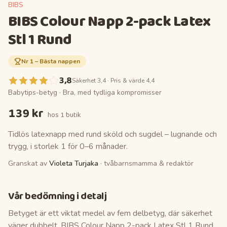
BIBS
BIBS Colour Napp 2-pack Latex
Stl 1 Rund
Nr
1
–
Bästa nappen
3,8
Säkerhet 3,4 · Pris & värde 4,4
Babytips-betyg ·
Bra, med tydliga kompromisser
139 kr
hos
1 butik
Tidlös latexnapp med rund sköld och sugdel – lugnande och
trygg, i storlek 1 för 0–6 månader.
Granskat av
Violeta Turjaka
· tvåbarnsmamma & redaktör
Vår bedömning i detalj
Betyget är ett viktat medel av fem delbetyg, där säkerhet
väger dubbelt.
BIBS Colour Napp 2-pack Latex Stl 1 Rund