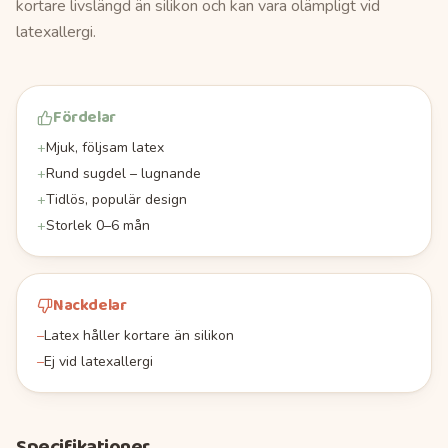
kortare livslängd än silikon och kan vara olämpligt vid
latexallergi.
Fördelar
+
Mjuk, följsam latex
+
Rund sugdel – lugnande
+
Tidlös, populär design
+
Storlek 0–6 mån
Nackdelar
–
Latex håller kortare än silikon
–
Ej vid latexallergi
Specifikationer