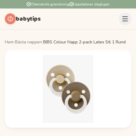
Oberoende granskning
Uppdateras dagligen
babytips
Hem
›
Bästa nappen
›
BIBS Colour Napp 2-pack Latex Stl 1 Rund