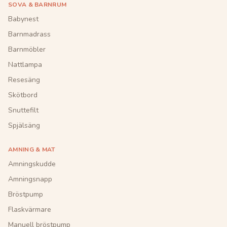
SOVA & BARNRUM
Babynest
Barnmadrass
Barnmöbler
Nattlampa
Resesäng
Skötbord
Snuttefilt
Spjälsäng
AMNING & MAT
Amningskudde
Amningsnapp
Bröstpump
Flaskvärmare
Manuell bröstpump