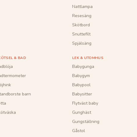
Nattlampa
Resesäng
Skötbord
Snuttefilt
Spjälsäng
KÖTSEL & BAD
LEK & UTOMHUS
dblöja
Babygunga
adtermometer
Babygym
öjhink
Babypool
tandborste barn
Babysitter
tta
Flytväst baby
kötväska
Gunghäst
Gungställning
Gåstol