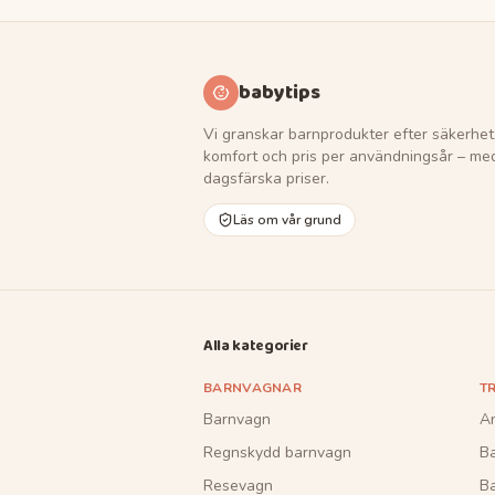
babytips
Vi granskar barnprodukter efter säkerhet
komfort och pris per användningsår – me
dagsfärska priser.
Läs om vår grund
Alla kategorier
BARNVAGNAR
T
Barnvagn
A
Regnskydd barnvagn
B
Resevagn
Ba