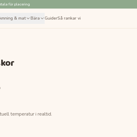
tala för placering
Amning & mat
Bära
Guider
Så rankar vi
skor
n
ell temperatur i realtid.