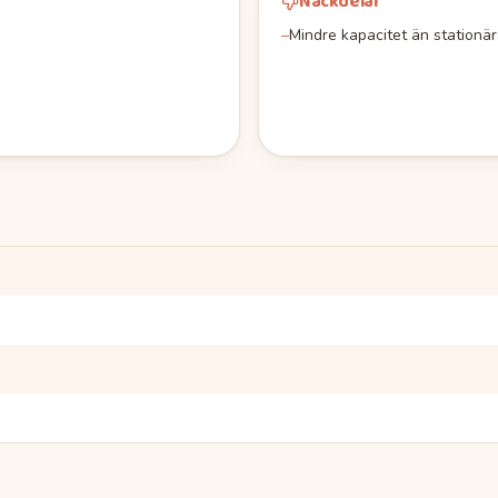
Nackdelar
–
Mindre kapacitet än stationä