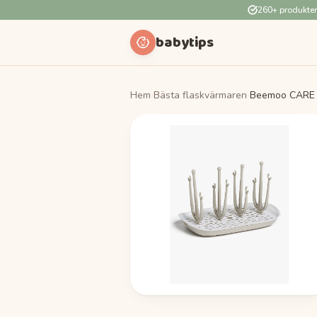
260+ produkte
babytips
Hem
›
Bästa flaskvärmaren
›
Beemoo CARE Di