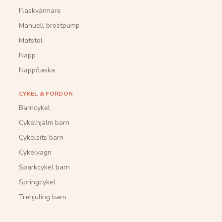
Flaskvärmare
Manuell bröstpump
Matstol
Napp
Nappflaska
CYKEL & FORDON
Barncykel
Cykelhjälm barn
Cykelsits barn
Cykelvagn
Sparkcykel barn
Springcykel
Trehjuling barn