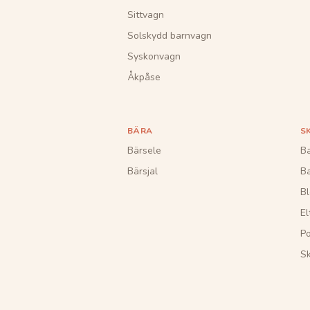
Sittvagn
Solskydd barnvagn
Syskonvagn
Åkpåse
BÄRA
S
Bärsele
Ba
Bärsjal
B
Bl
El
Po
S