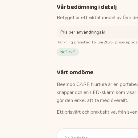
Vår bedömning i detalj
Betyget är ett viktat medel av fem de
Pris per användningsår
Rankning granskad
16 juni 2026
· priser uppda
Nr
3
av 5
Vårt omdöme
Beemoo CARE Nurtura är en portabel 
knappar och en LED-skärm som visar d
gör den enkel att ta med överallt.
Ett prisvärt och praktiskt val från sv