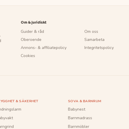
Om & juridiskt
Guider & råd
Om oss
,
Oberoende
Samarbeta
d
Annons- & affiliatepolicy
Integritetspolicy
Cookies
RYGGHET & SÄKERHET
SOVA & BARNRUM
ndningslarm
Babynest
abyvakt
Barnmadrass
rngrind
Barnmöbler