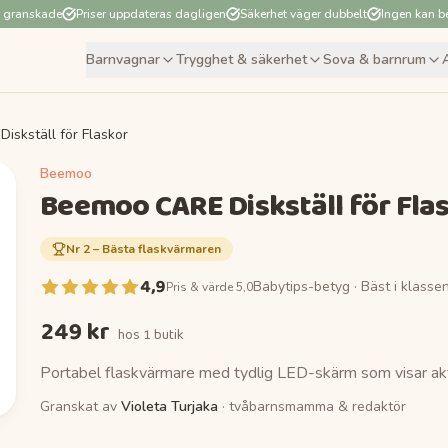
r granskade
Priser uppdateras dagligen
Säkerhet väger dubbelt
Ingen kan be
Barnvagnar
Trygghet & säkerhet
Sova & barnrum
skställ för Flaskor
Beemoo
Beemoo CARE Diskställ för Fla
Nr
2
–
Bästa flaskvärmaren
4,9
Babytips-betyg ·
Bäst i klasse
Pris & värde 5,0
249 kr
hos
1 butik
Portabel flaskvärmare med tydlig LED-skärm som visar aktu
Granskat av
Violeta Turjaka
· tvåbarnsmamma & redaktör