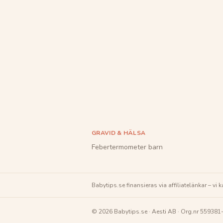
GRAVID & HÄLSA
Febertermometer barn
Babytips.se
finansieras via affiliatelänkar – vi
©
2026
Babytips.se
·
Aesti AB
· Org.nr
559381