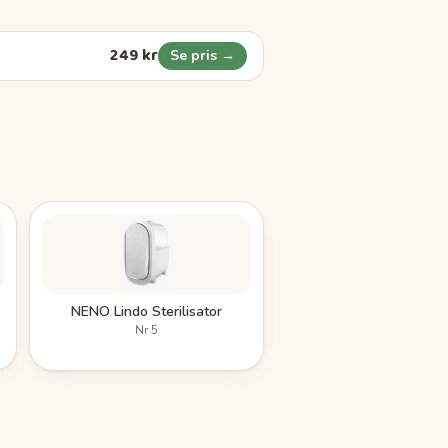
249 kr
Se pris →
NENO Lindo Sterilisator
Nr
5