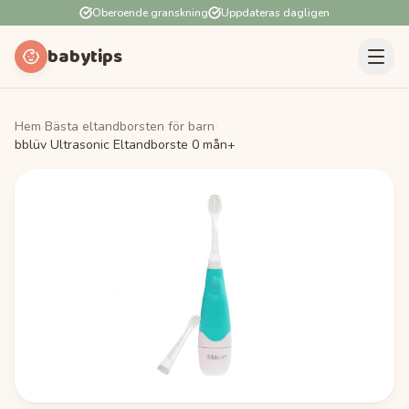
Oberoende granskning
Uppdateras dagligen
babytips
Hem
›
Bästa eltandborsten för barn
›
bblüv Ultrasonic Eltandborste 0 mån+