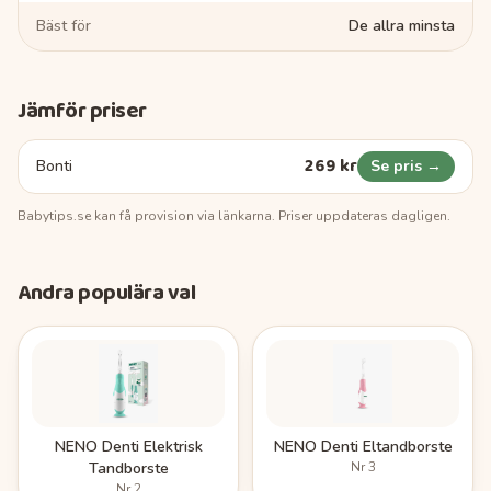
Bäst för
De allra minsta
Jämför priser
269 kr
Bonti
Se pris →
Babytips.se
kan få provision via länkarna. Priser uppdateras dagligen.
Andra populära val
NENO Denti Elektrisk
NENO Denti Eltandborste
Tandborste
Nr
3
Nr
2