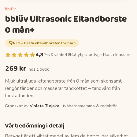
bblüv
bblüv Ultrasonic Eltandborste
0 mån+
Nr
1
–
Bästa eltandborsten för barn
4,8
Babytips-betyg ·
Bäst i klassen
Pris & värde 4,8
269 kr
hos
1 butik
Mjuk ultraljuds-eltandborste från 0 mån som skonsamt
rengör tänder och masserar tandköttet – tandvård från
första tanden.
Granskat av
Violeta Turjaka
· tvåbarnsmamma & redaktör
Vår bedömning i detalj
Betyget är ett viktat medel av fem delbetyg, där säkerhet