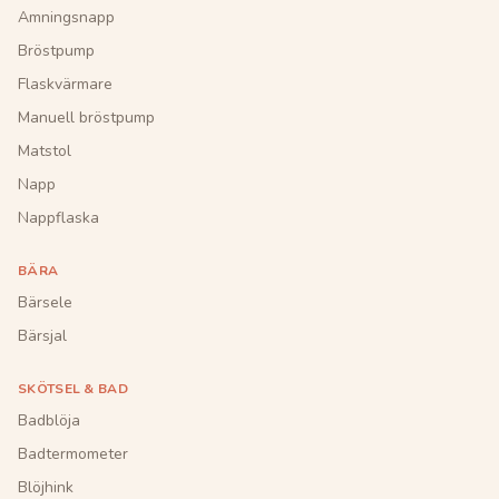
Amningsnapp
Bröstpump
Flaskvärmare
Manuell bröstpump
Matstol
Napp
Nappflaska
BÄRA
Bärsele
Bärsjal
SKÖTSEL & BAD
Badblöja
Badtermometer
Blöjhink