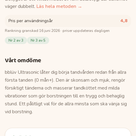
väger dubbelt.
Läs hela metoden →
4,8
Pris per användningsår
Rankning granskad
16 juni 2026
· priser uppdateras dagligen
Nr
2
av 3
Nr
3
av 5
Vårt omdöme
bblüv Ultrasonic låter dig börja tandvården redan från allra
första tanden (0 mån+). Den är skonsam och mjuk, rengör
försiktigt tänderna och masserar tandköttet med milda
vibrationer som gör borstningen till en trygg och behaglig
stund. Ett pålitligt val för de allra minsta som ska vänja sig
vid borstning.