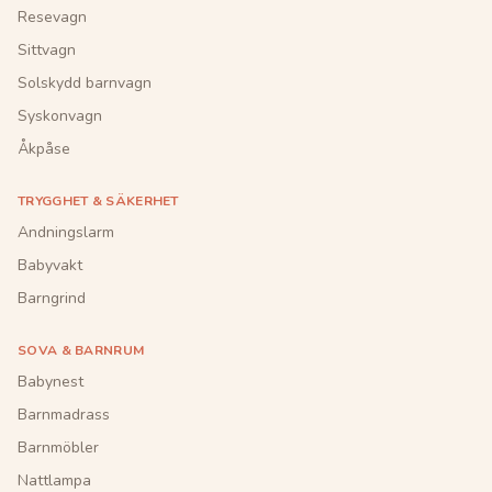
Resevagn
Sittvagn
Solskydd barnvagn
Syskonvagn
Åkpåse
TRYGGHET & SÄKERHET
Andningslarm
Babyvakt
Barngrind
SOVA & BARNRUM
Babynest
Barnmadrass
Barnmöbler
Nattlampa