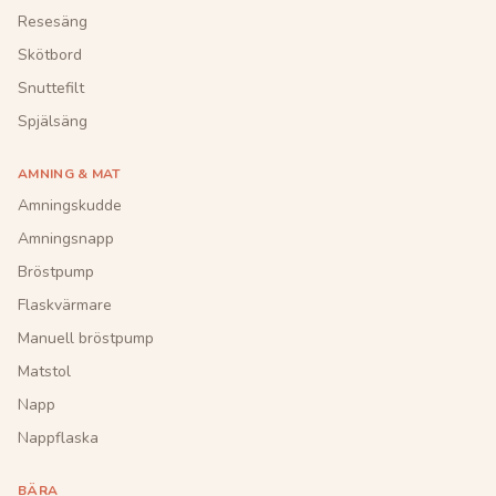
Resesäng
Skötbord
Snuttefilt
Spjälsäng
AMNING & MAT
Amningskudde
Amningsnapp
Bröstpump
Flaskvärmare
Manuell bröstpump
Matstol
Napp
Nappflaska
BÄRA