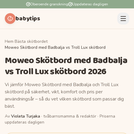
Oberoende granskning
Uppdateras dagligen
babytips
Hem
›
Bästa skötbordet
›
Moweo Skötbord med Badbalja vs Troll Lux skötbord
Moweo Skötbord med Badbalja
vs
Troll Lux skötbord
2026
Vi jämför
Moweo Skötbord med Badbalja
och
Troll Lux
skötbord
på säkerhet, vikt, komfort och pris per
användningsår – så du vet vilken
skötbord
som passar dig
bäst.
Av
Violeta Turjaka
· tvåbarnsmamma & redaktör
· Priserna
uppdateras dagligen