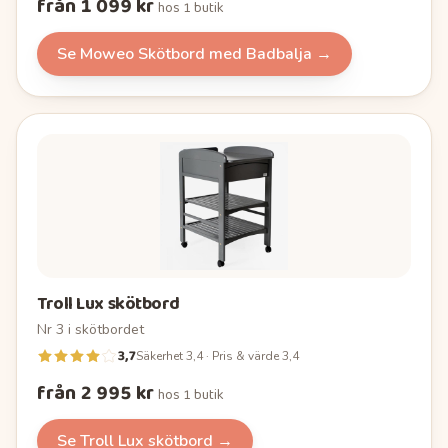
från 1 099 kr
hos
1 butik
Se
Moweo Skötbord med Badbalja
→
Troll Lux skötbord
Nr
3
i
skötbordet
3,7
Säkerhet 3,4 · Pris & värde 3,4
från 2 995 kr
hos
1 butik
Se
Troll Lux skötbord
→