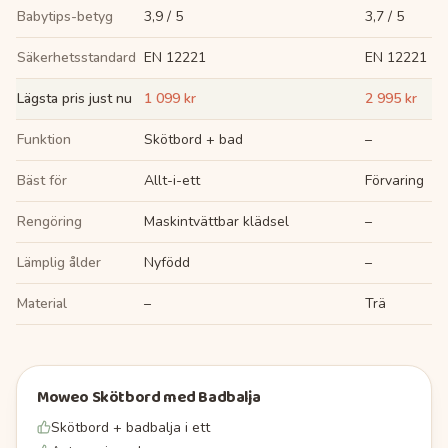
Babytips-betyg
3,9 / 5
3,7 / 5
Säkerhetsstandard
EN 12221
EN 12221
Lägsta pris just nu
1 099 kr
2 995 kr
Funktion
Skötbord + bad
–
Bäst för
Allt-i-ett
Förvaring
Rengöring
Maskintvättbar klädsel
–
Lämplig ålder
Nyfödd
–
Material
–
Trä
Moweo Skötbord med Badbalja
Skötbord + badbalja i ett