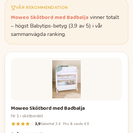
VÅR REKOMMENDATION
Moweo Skötbord med Badbalja
vinner totalt
– högst Babytips-betyg (
3,9
av 5)
i vår
sammanvägda ranking.
Moweo Skötbord med Badbalja
Nr
1
i
skötbordet
3,9
Säkerhet 3,4 · Pris & värde 4,9