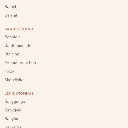
Bärsele
Bärsjal
SKÖTSEL & BAD
Badblöja
Badtermometer
Blöjhink
Eltandborste barn
Potta
Skötväska
LEK & UTOMHUS
Babygunga
Babygym
Babypool
Babysitter