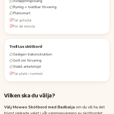
Avtappningsslang
Rymlig + tvättbar förvaring
Platssmart
Tar golvyta
För de minsta
Troll Lux skötbord
Gedigen träkonstruktion
Gott om förvaring
Stabil arbetshöjd
Tar plats i rummet
Vilken ska du välja?
Välj
Moweo Skötbord med Badbalja
om du vill ha det
högst rankade valet i vår sammanvägning av
skötbordet
.