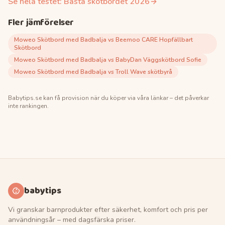
Se hela testet:
Bästa skötbordet
2026
Fler jämförelser
Moweo Skötbord med Badbalja vs Beemoo CARE Hopfällbart
Skötbord
Moweo Skötbord med Badbalja vs BabyDan Väggskötbord Sofie
Moweo Skötbord med Badbalja vs Troll Wave skötbyrå
Babytips.se
kan få provision när du köper via våra länkar – det påverkar
inte rankingen.
babytips
Vi granskar barnprodukter efter säkerhet, komfort och pris per
användningsår – med dagsfärska priser.