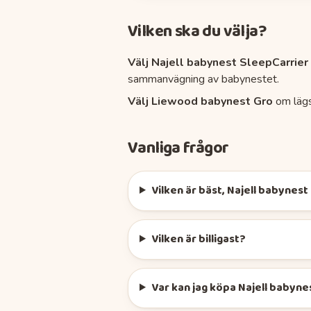
Vilken ska du välja?
Välj
Najell babynest SleepCarrier
sammanvägning av
babynestet
.
Välj
Liewood babynest Gro
om lägs
Vanliga frågor
Vilken är bäst, Najell babynes
Vilken är billigast?
Var kan jag köpa Najell babyn