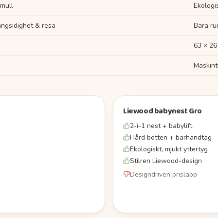
mull
Ekologi
ngsidighet & resa
Bära ru
63 × 26
Maskint
Liewood babynest Gro
2-i-1 nest + babylift
Hård botten + bärhandtag
Ekologiskt, mjukt yttertyg
Stilren Liewood-design
Designdriven prislapp