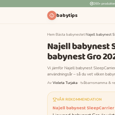
260+ produkte
babytips
Hem
›
Bästa babynestet
›
Najell babynest 
Najell babynest 
babynest Gro
20
Vi jämför
Najell babynest SleepCarrie
användningsår – så du vet vilken
baby
Av
Violeta Turjaka
· tvåbarnsmamma & re
VÅR REKOMMENDATION
Najell babynest SleepCarrier