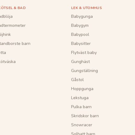
KÖTSEL & BAD
LEK & UTOMHUS
dblöja
Babygunga
adtermometer
Babygym
öjhink
Babypool
tandborste barn
Babysitter
tta
Flytväst baby
kötväska
Gunghäst
Gungställning
Gåstol
Hoppgunga
Lekstuga
Pulka barn
Skridskor barn
Snowracer
Solhatt barn