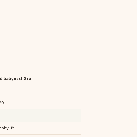
d babynest Gro
90
r
babylift