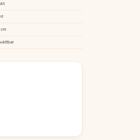
skt
nt
 cm
vättbar