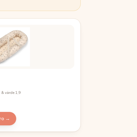
s & värde 1,9
ro
→