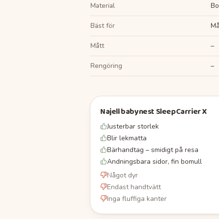
Material
Bo
Bäst för
Må
Mått
–
Rengöring
–
Najell babynest SleepCarrier X
Justerbar storlek
Blir lekmatta
Bärhandtag – smidigt på resa
Andningsbara sidor, fin bomull
Något dyr
Endast handtvätt
Inga fluffiga kanter