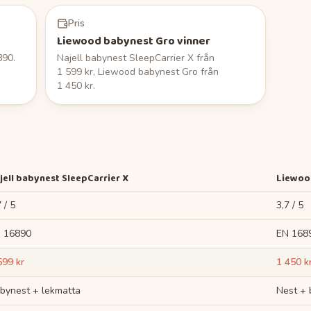
Pris
Liewood babynest Gro vinner
890.
Najell babynest SleepCarrier X från
1 599 kr, Liewood babynest Gro från
1 450 kr.
jell babynest SleepCarrier X
Liewoo
 / 5
3,7 / 5
 16890
EN 168
599 kr
1 450 k
bynest + lekmatta
Nest + 