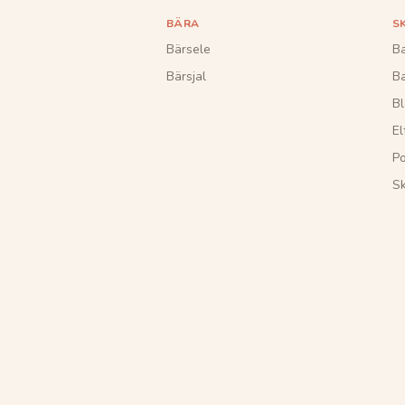
BÄRA
S
Bärsele
Ba
Bärsjal
B
Bl
El
Po
S