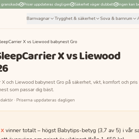
r granskade
Priser uppdateras dagligen
Säkerhet väger dubbelt
Ingen kan be
Barnvagnar
Trygghet & säkerhet
Sova & barnrum
SleepCarrier X vs Liewood babynest Gro
SleepCarrier X
vs
Liewood
26
r X
och
Liewood babynest Gro
på säkerhet, vikt, komfort och pris
nest
som passar dig bäst.
daktör
· Priserna uppdateras dagligen
 X
vinner totalt
– högst Babytips-betyg (
3,7
av 5)
i vår 