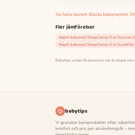
Se hela testet:
Bästa babynestet
20
Fler jämförelser
Najell babynest SleepCarrier X vs Done by 
Najell babynest SleepCarrier X vs DockATot
Babytips.se
kan få provision när du köper via v
babytips
Vi granskar barnprodukter efter säkerhet
komfort och pris per användningsår – me
dagsfärska priser.