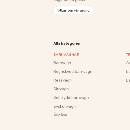
Läs om vår grund
Alla kategorier
BARNVAGNAR
T
Barnvagn
A
Regnskydd barnvagn
B
Resevagn
Ba
Sittvagn
Solskydd barnvagn
Syskonvagn
Åkpåse