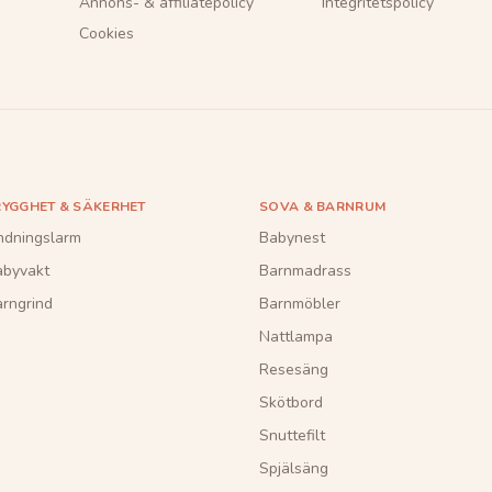
Annons- & affiliatepolicy
Integritetspolicy
Cookies
RYGGHET & SÄKERHET
SOVA & BARNRUM
ndningslarm
Babynest
abyvakt
Barnmadrass
rngrind
Barnmöbler
Nattlampa
Resesäng
Skötbord
Snuttefilt
Spjälsäng