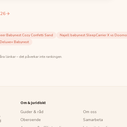
26
Deer Babynest Cozy Confetti Sand
Najell babynest SleepCarrier X vs Doom
 Deluxe+ Babynest
åra länkar – det påverkar inte rankingen.
Om & juridiskt
Guider & råd
Om oss
,
Oberoende
Samarbeta
d