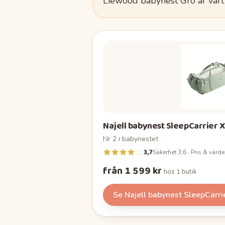
Liewood babynest Gro
är värt
Najell babynest SleepCarrier X
Nr
2
i
babynestet
3,7
Säkerhet 3,6 · Pris & värde
från 1 599 kr
hos
1 butik
Se
Najell babynest SleepCarri