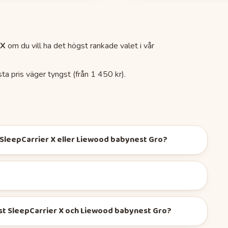
 X
om du vill ha det högst rankade valet i vår
ta pris väger tyngst (
från 1 450 kr
).
t SleepCarrier X eller Liewood babynest Gro?
est SleepCarrier X och Liewood babynest Gro?