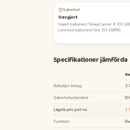
Säkerhet
Oavgjort
Najell babynest SleepCarrier X: EN 16
Liewood babynest Gro: EN 16890.
Specifikationer jämförda
Na
Babytips-betyg
3,7
Säkerhetsstandard
EN
Lägsta pris just nu
1 
Funktion
Ba