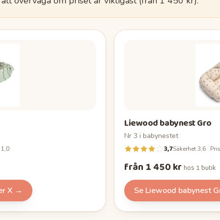
 att överväga om priset är viktigast (
från 1 450 kr
).
Liewood babynest Gro
Nr
3
i
babynestet
3,7
 1,0
Säkerhet 3,6 · Pri
från 1 450 kr
hos
1 butik
er X
→
Se
Liewood babynest G