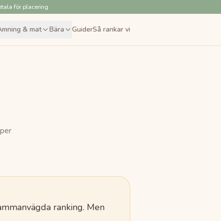
tala för placering
Amning & mat
Bära
Guider
Så rankar vi
 per
sammanvägda ranking.
Men