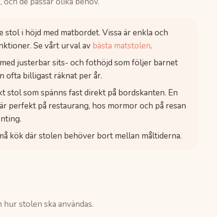
, och de passar olika behov.
e stol i höjd med matbordet. Vissa är enkla och
nktioner. Se vårt urval av
bästa matstolen
.
, med justerbar sits- och fothöjd som följer barnet
 ofta billigast räknat per år.
 stol som spänns fast direkt på bordskanten. En
är perfekt på restaurang, hos mormor och på resan
nting.
må kök där stolen behöver bort mellan måltiderna.
h hur stolen ska användas.