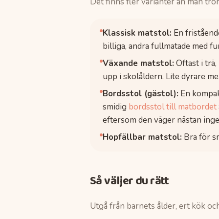
Det finns fler varianter än man tror
Klassisk matstol:
En friståend
billiga, andra fullmatade med fu
Växande matstol:
Oftast i trä
upp i skolåldern. Lite dyrare men
Bordsstol (gästol):
En kompakt
smidig
bordsstol till matbordet
eftersom den väger nästan inge
Hopfällbar matstol:
Bra för s
Så väljer du rätt
Utgå från barnets ålder, ert kök oc