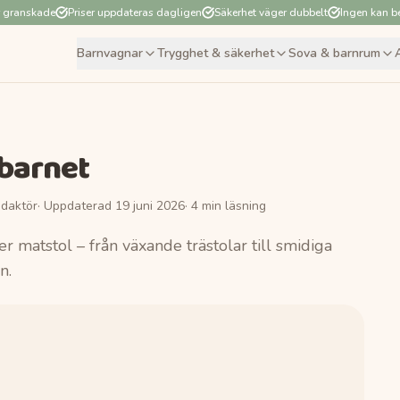
r granskade
Priser uppdateras dagligen
Säkerhet väger dubbelt
Ingen kan be
Barnvagnar
Trygghet & säkerhet
Sova & barnrum
 barnet
daktör
· Uppdaterad
19 juni 2026
·
4
min läsning
er matstol – från växande trästolar till smidiga
n.