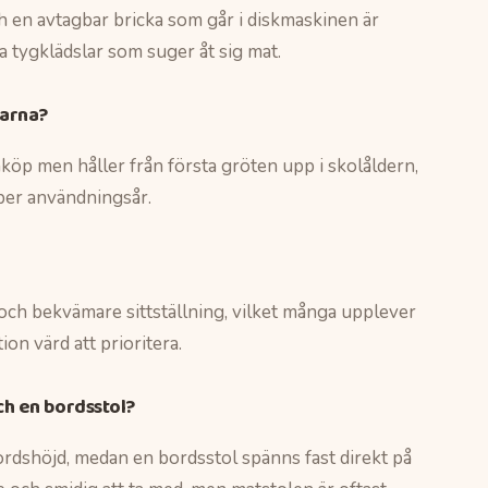
ch en avtagbar bricka som går i diskmaskinen är
a tygklädslar som suger åt sig mat.
garna?
inköp men håller från första gröten upp i skolåldern,
 per användningsår.
 och bekvämare sittställning, vilket många upplever
ion värd att prioritera.
ch en bordsstol?
bordshöjd, medan en bordsstol spänns fast direkt på