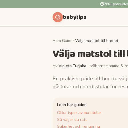
260+ produkte
babytips
Hem
›
Guider
›
Välja matstol till barnet
Välja matstol till
Av
Violeta Turjaka
· tvåbarnsmamma & re
En praktisk guide till hur du välj
gåstolar och bordsstolar för resa
I den här guiden
Olika typer av matstolar
Så väljer du rätt
Säkerhet och rengöring