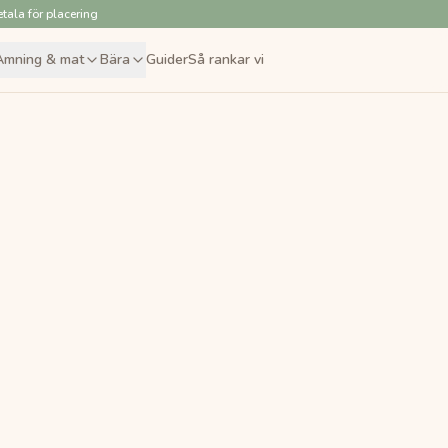
tala för placering
Amning & mat
Bära
Guider
Så rankar vi