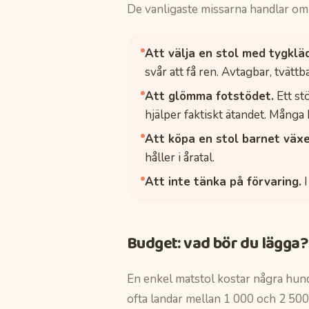
De vanligaste missarna handlar om 
Att välja en stol med tygklä
svår att få ren. Avtagbar, tvättb
Att glömma fotstödet.
Ett st
hjälper faktiskt ätandet. Många 
Att köpa en stol barnet växer
håller i åratal.
Att inte tänka på förvaring.
I
Budget: vad bör du lägga?
En enkel matstol kostar några hund
ofta landar mellan 1 000 och 2 500 