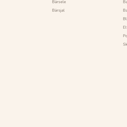
Bärsele
Ba
Bärsjal
B
Bl
El
Po
S