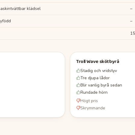
askintvättbar klädsel
–
yfödd
–
15
Troll Wave skötbyrå
Stadig och vridstyv
Tre djupa lådor
Blir vanlig byrå sedan
Rundade hörn
Högt pris
Skrymmande