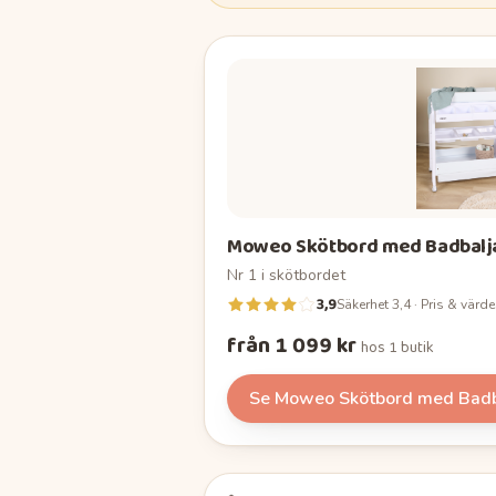
Moweo Skötbord med Badbalj
Nr
1
i
skötbordet
3,9
Säkerhet 3,4 · Pris & värde
från 1 099 kr
hos
1 butik
Se
Moweo Skötbord med Badb