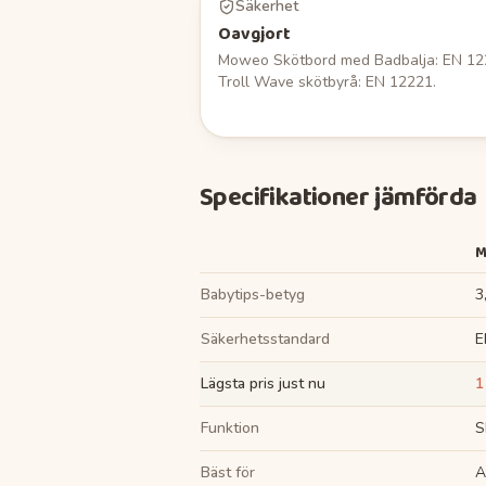
Säkerhet
Oavgjort
Moweo Skötbord med Badbalja: EN 12
Troll Wave skötbyrå: EN 12221.
Specifikationer jämförda
M
Babytips-betyg
3
Säkerhetsstandard
E
Lägsta pris just nu
1
Funktion
S
Bäst för
A