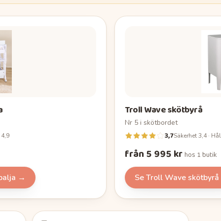
a
Troll Wave skötbyrå
Nr
5
i
skötbordet
3,7
 4,9
Säkerhet 3,4 · Hål
från 5 995 kr
hos
1 butik
alja
→
Se
Troll Wave skötbyrå