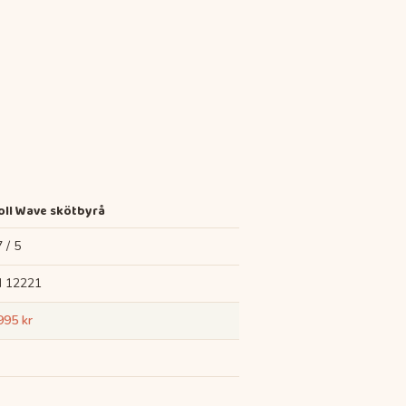
oll Wave skötbyrå
7 / 5
 12221
995 kr