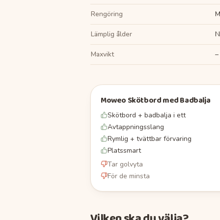
Rengöring
M
Lämplig ålder
N
Maxvikt
–
Moweo Skötbord med Badbalja
Skötbord + badbalja i ett
Avtappningsslang
Rymlig + tvättbar förvaring
Platssmart
Tar golvyta
För de minsta
Vilken ska du välja?