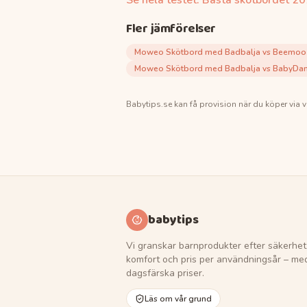
Se hela testet:
Bästa skötbordet
20
Fler jämförelser
Moweo Skötbord med Badbalja vs Beemoo 
Moweo Skötbord med Badbalja vs BabyDan
Babytips.se
kan få provision när du köper via v
babytips
Vi granskar barnprodukter efter säkerhet
komfort och pris per användningsår – me
dagsfärska priser.
Läs om vår grund