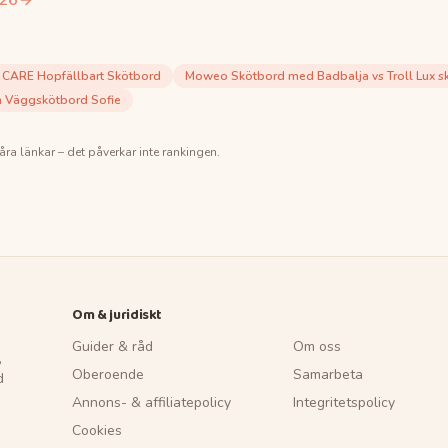
26
CARE Hopfällbart Skötbord
Moweo Skötbord med Badbalja vs Troll Lux s
 Väggskötbord Sofie
åra länkar – det påverkar inte rankingen.
Om & juridiskt
Guider & råd
Om oss
,
Oberoende
Samarbeta
d
Annons- & affiliatepolicy
Integritetspolicy
Cookies