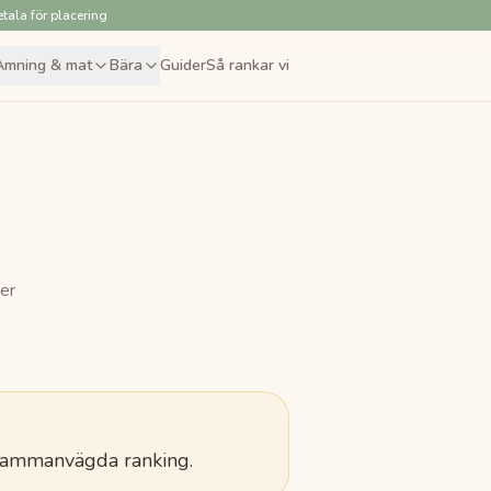
tala för placering
Amning & mat
Bära
Guider
Så rankar vi
per
sammanvägda ranking.