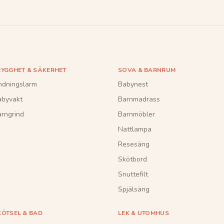
RYGGHET & SÄKERHET
SOVA & BARNRUM
ndningslarm
Babynest
abyvakt
Barnmadrass
rngrind
Barnmöbler
Nattlampa
Resesäng
Skötbord
Snuttefilt
Spjälsäng
KÖTSEL & BAD
LEK & UTOMHUS