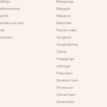
dblöja
Babygunga
adtermometer
Babygym
öjhink
Babypool
tandborste barn
Babysitter
tta
Flytväst baby
kötväska
Gunghäst
Gungställning
Gåstol
Hoppgunga
Lekstuga
Pulka barn
Skridskor barn
Snowracer
Solhatt barn
Studsmatta