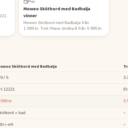
Pris
Moweo Skötbord med Badbalja
vinner
221.
Moweo Skötbord med Badbalja från
1 099 kr, Troll Wave skötbyrå från 5 995 kr.
oweo Skötbord med Badbalja
Tr
,9 / 5
3,
N 12221
EN
 099 kr
5 
kötbord + bad
–
llt-i-ett
–