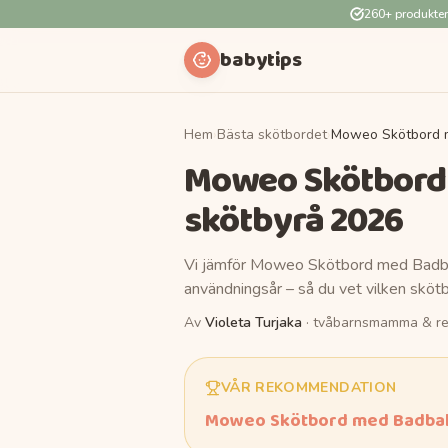
260+ produkte
babytips
Hem
›
Bästa skötbordet
›
Moweo Skötbord m
Moweo Skötbord
skötbyrå
2026
Vi jämför
Moweo Skötbord med Badb
användningsår – så du vet vilken
sköt
Av
Violeta Turjaka
· tvåbarnsmamma & re
VÅR REKOMMENDATION
Moweo Skötbord med Badbal