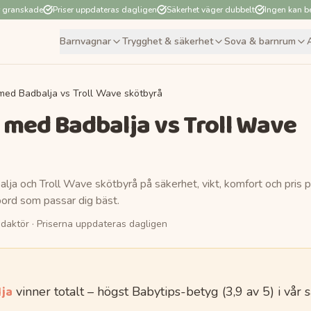
r granskade
Priser uppdateras dagligen
Säkerhet väger dubbelt
Ingen kan be
Barnvagnar
Trygghet & säkerhet
Sova & barnrum
ed Badbalja vs Troll Wave skötbyrå
 med Badbalja
vs
Troll Wave
alja
och
Troll Wave skötbyrå
på säkerhet, vikt, komfort och pris 
bord
som passar dig bäst.
daktör
· Priserna uppdateras dagligen
ja
vinner totalt
– högst Babytips-betyg (
3,9
av 5)
i vår 