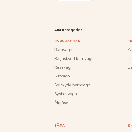
Alla kategorier
BARNVAGNAR
T
Barnvagn
A
Regnskydd barnvagn
B
Resevagn
Ba
Sittvagn
Solskydd barnvagn
Syskonvagn
Åkpåse
BÄRA
S